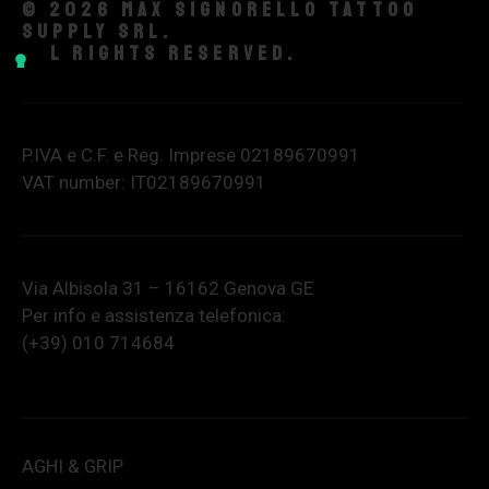
© 2026 Max Signorello Tattoo
supply srl.
All rights reserved.
P.IVA e C.F. e Reg. Imprese 02189670991
VAT number: IT02189670991
Via Albisola 31 – 16162 Genova GE
Per info e assistenza telefonica:
(+39) 010 714684
AGHI & GRIP