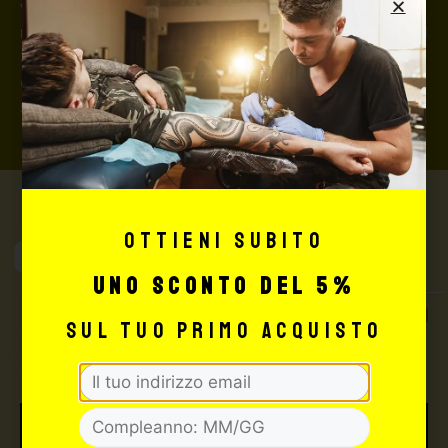
valore della merce, in caso contrario nessuno
rimborserà il destinatario) con un costo aggiuntivo del
3,5% sul valore totale del carrello, da richiedere prima
di concludere il pagamento al seguente indirizzo:
shop@maxsignorello.it
.
Ottieni subito
Max Signorello
Tattoo Supply
uno sconto del 5%
TUTTO PER IL TUO
sul tuo primo acquisto
TATTOO STUDIO