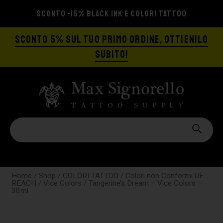
TOO
SPEDIZIONE GRATIS A PARTIRE DA €12
SCONTO 5% SUL TUO PRIMO ORDINE, OTTIENILO
SUBITO!
Home
/
Shop
/
COLORI TATTOO
/
Colori non Conformi UE
REACH
/
Vice Colors
/ Tangerine’s Dream – Vice Colors –
30ml