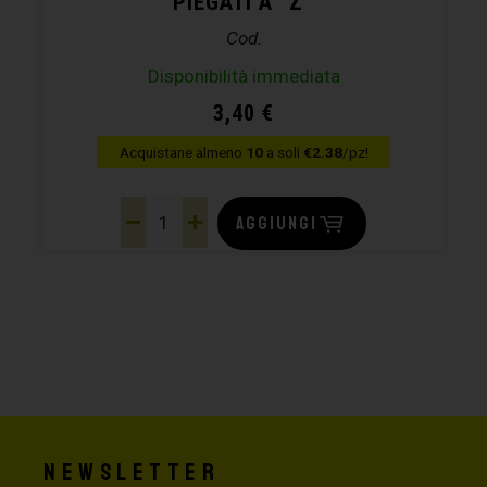
PIEGATI A “Z”
Cod.
Disponibilità immediata
3,40
€
Acquistane almeno
10
a soli
€2.38
/pz!
AGGIUNGI
Newsletter