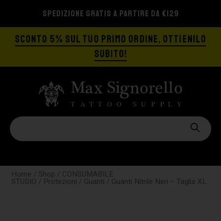
SPEDIZIONE GRATIS A PARTIRE DA €129
SCONTO 5% SUL TUO PRIMO ORDINE, OTTIENILO
SUBITO!
Home
/
Shop
/
CONSUMABILE
STUDIO
/
Protezioni
/
Guanti
/ Guanti Nitrile Neri – Taglia XL