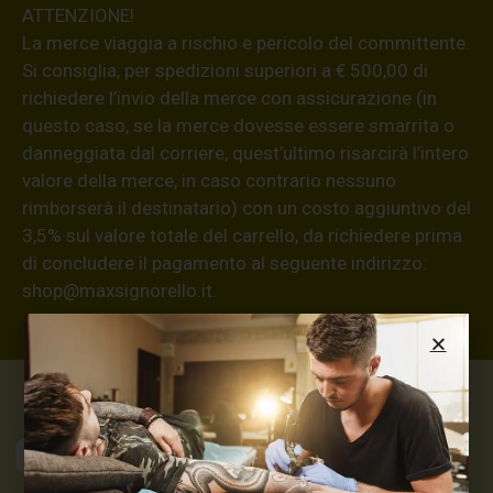
ATTENZIONE!
La merce viaggia a rischio e pericolo del committente.
Si consiglia, per spedizioni superiori a € 500,00 di
richiedere l’invio della merce con assicurazione (in
questo caso, se la merce dovesse essere smarrita o
danneggiata dal corriere, quest’ultimo risarcirà l’intero
valore della merce, in caso contrario nessuno
rimborserà il destinatario) con un costo aggiuntivo del
3,5% sul valore totale del carrello, da richiedere prima
di concludere il pagamento al seguente indirizzo:
shop@maxsignorello.it
.
Max Signorello
Tattoo Supply