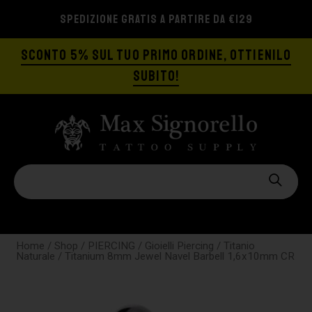
SPEDIZIONE GRATIS A PARTIRE DA €129
SCONTO 5% SUL TUO PRIMO ORDINE, OTTIENILO
SUBITO!
Home
/
Shop
/
PIERCING
/
Gioielli Piercing
/
Titanio
Naturale
/ Titanium 8mm Jewel Navel Barbell 1,6x10mm CR