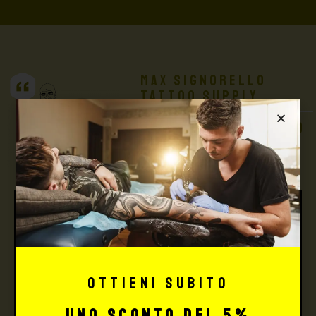
Max Signorello
Tattoo Supply
TUTTO PER IL TUO
TATTOO STUDIO
Ottieni subito
uno sconto del 5%