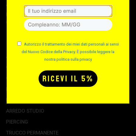
Via Albisola 31 – 16162 Genova GE
Per info e assistenza telefonica:
(+39) 010 714684
Autorizzo il trattamento dei miei dati personali ai sensi
del Nuovo Codice della Privacy. È possibile leggere la
AGHI & GRIP
nostra politica sulla privacy
COLORI TATTOO
CONSUMABILE STUDIO
MACCHINETTE & ALIMENTATORI
KIT TATTOO
ARREDO STUDIO
PIERCING
TRUCCO PERMANENTE