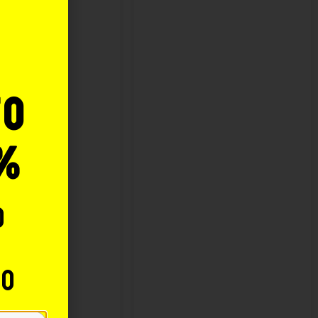
o
to
%
o
to