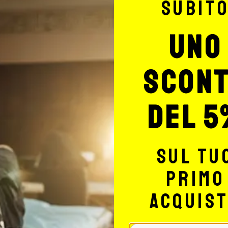
subit
uno
scon
del 5
sul tu
primo
acquis