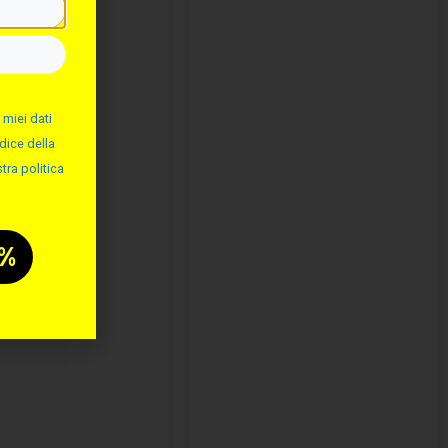
 miei dati
dice della
tra politica