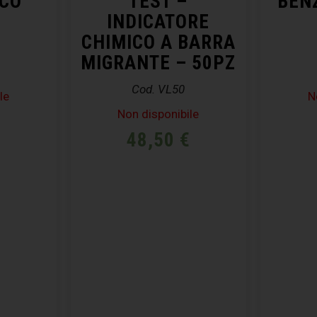
ICO
TEST –
BEN
INDICATORE
CHIMICO A BARRA
MIGRANTE – 50PZ
Cod. VL50
le
N
Non disponibile
€
48,50
€