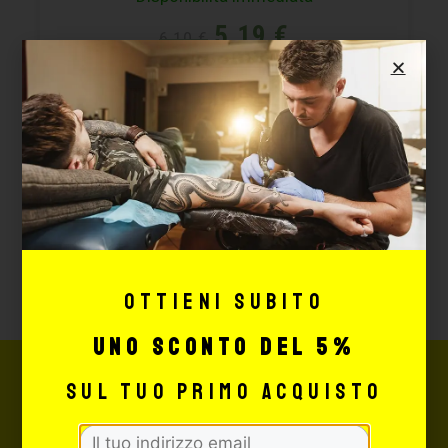
5,19
€
6,10
€
AGGIUNGI
Ottieni subito
uno sconto del 5%
sul tuo primo acquisto
Newsletter
Iscriviti ora e ricevi subito il 5% di
sconto!