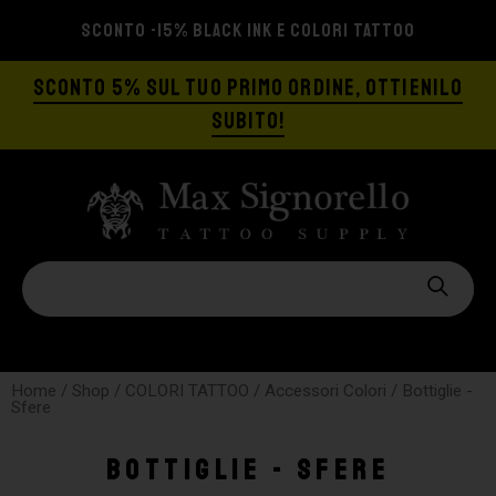
SPEDIZIONE GRATIS A PARTIRE DA €129
SCONTO 5% SUL TUO PRIMO ORDINE, OTTIENILO
SUBITO!
Home
/
Shop
/
COLORI TATTOO
/
Accessori Colori
/ Bottiglie -
Sfere
Bottiglie - Sfere