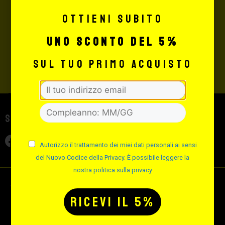
INVIA
Ottieni subito
Autorizzo il trattamento dei miei dati personali ai sensi del
uno sconto del 5%
Nuovo Codice della Privacy. È possibile leggere la nostra
politica sulla privacy
sul tuo primo acquisto
Seguici sui social
Autorizzo il trattamento dei miei dati personali ai sensi
del Nuovo Codice della Privacy. È possibile leggere la
nostra politica sulla privacy