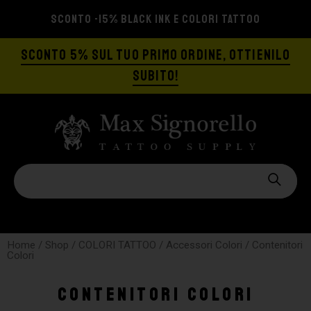
ORI TATTOO
SPEDIZIONE GRATIS A PARTIRE 
SCONTO 5% SUL TUO PRIMO ORDINE, OTTIENILO
SUBITO!
Home
/
Shop
/
COLORI TATTOO
/
Accessori Colori
/ Contenitori
Colori
Contenitori Colori