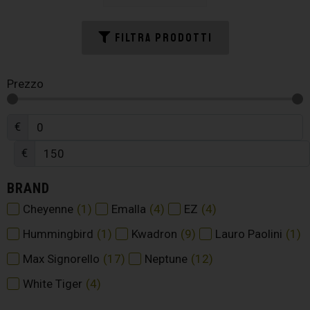
FILTRA PRODOTTI
Prezzo
€
€
BRAND
Cheyenne
(
1
)
Emalla
(
4
)
EZ
(
4
)
Hummingbird
(
1
)
Kwadron
(
9
)
Lauro Paolini
(
1
)
Max Signorello
(
17
)
Neptune
(
12
)
White Tiger
(
4
)