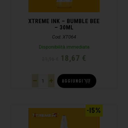
XTREME INK – BUMBLE BEE
– 30ML
Cod. XT064
Disponibilità immediata
18,67
€
21,96
€
AGGIUNGI
-15%