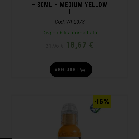
– 30ML – MEDIUM YELLOW
1
Cod. WFL073
Disponibilità immediata
18,67
€
21,96
€
AGGIUNGI
-15%