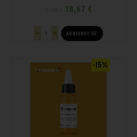
18,67
€
21,96
€
AGGIUNGI
-15%