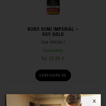
KURO SUMI IMPERIAL –
SOY GOLD
Cod. KSI-SG-1
Disponibile
Da 13.99 €
CONFIGURA
FINO AL -15%