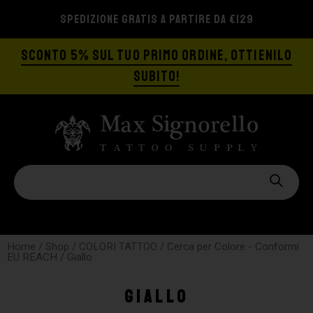
SPEDIZIONE GRATIS A PARTIRE DA €129
SCONTO 5% SUL TUO PRIMO ORDINE, OTTIENILO
SUBITO!
Home
/
Shop
/
COLORI TATTOO
/
Cerca per Colore - Conformi
EU REACH
/ Giallo
Giallo