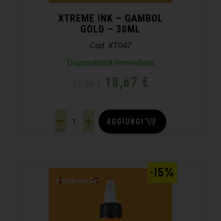
XTREME INK – GAMBOL
GOLD – 30ML
Cod. XT047
Disponibilità immediata
18,67
€
21,96
€
AGGIUNGI
-15%