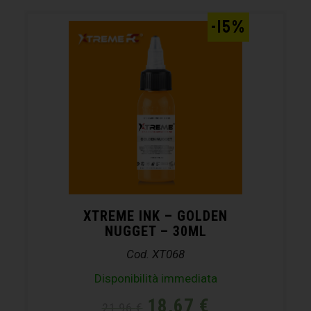
-15%
XTREME INK – GOLDEN
NUGGET – 30ML
Cod. XT068
Disponibilità immediata
18,67
€
21,96
€