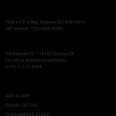
P.IVA e C.F. e Reg. Imprese 02189670991
VAT number: IT02189670991
Via Albisola 31 – 16162 Genova GE
Per info e assistenza telefonica:
(+39) 010 714684
AGHI & GRIP
COLORI TATTOO
CONSUMABILE STUDIO