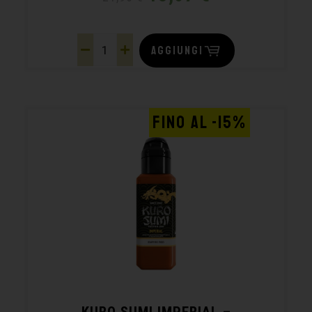
AGGIUNGI
FINO AL -15%
KURO SUMI IMPERIAL –