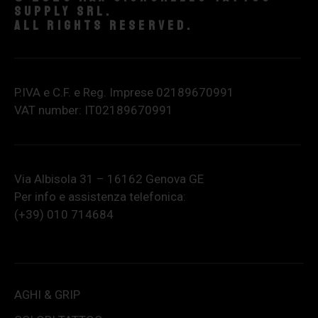
supply srl.
All rights reserved.
P.IVA e C.F. e Reg. Imprese 02189670991
VAT number: IT02189670991
Via Albisola 31 – 16162 Genova GE
Per info e assistenza telefonica:
(+39) 010 714684
AGHI & GRIP