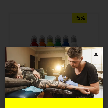
-15%
WORLD FAMOUS LIMITLESS
6X30ML – SIMPLE SET
Cod. WFL300
Disponibilità immediata