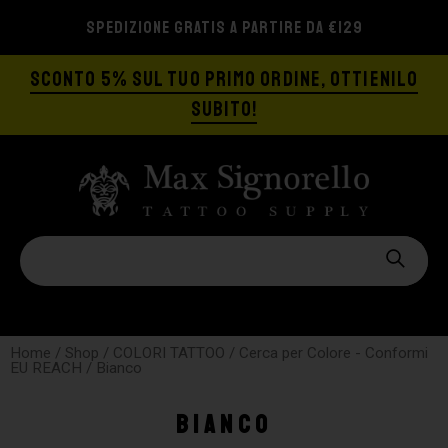
SPEDIZIONE GRATIS A PARTIRE DA €129
SCONTO 5% SUL TUO PRIMO ORDINE, OTTIENILO
SUBITO!
Home
/
Shop
/
COLORI TATTOO
/
Cerca per Colore - Conformi
EU REACH
/ Bianco
Bianco