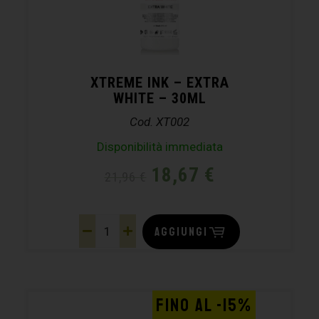
XTREME INK – EXTRA
WHITE – 30ML
Cod. XT002
Disponibilità immediata
18,67
€
21,96
€
AGGIUNGI
FINO AL -15%