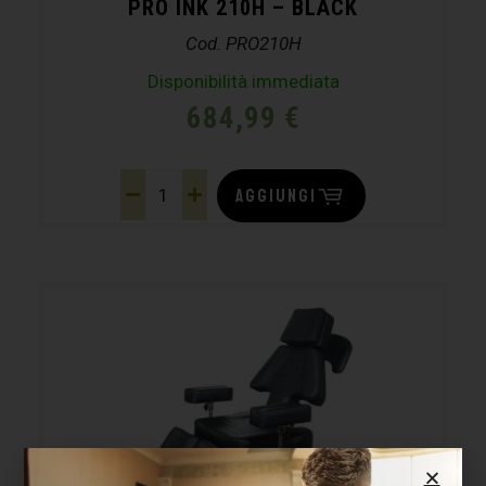
PRO INK 210H – BLACK
Cod. PRO210H
Disponibilità immediata
684,99
€
AGGIUNGI