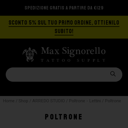
SPEDIZIONE GRATIS A PARTIRE DA €129
SCONTO 5% SUL TUO PRIMO ORDINE, OTTIENILO
SUBITO!
Home
/
Shop
/
ARREDO STUDIO
/
Poltrone - Lettini
/ Poltrone
Poltrone