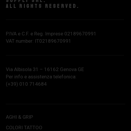
supply srl.
All rights reserved.
P.IVA e C.F. e Reg. Imprese 02189670991
VAT number: IT02189670991
Via Albisola 31 – 16162 Genova GE
Per info e assistenza telefonica:
(+39) 010 714684
AGHI & GRIP
COLORI TATTOO