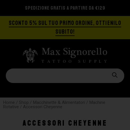
SPEDIZIONE GRATIS A PARTIRE DA €129
SCONTO 5% SUL TUO PRIMO ORDINE, OTTIENILO
SUBITO!
Home
/
Shop
/
Macchinette & Alimentatori
/
Machine
Rotative
/ Accessori Cheyenne
Accessori Cheyenne