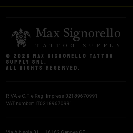
© 2026 Max Signorello Tattoo
supply srl.
All rights reserved.
P.IVA e C.F. e Reg. Imprese 02189670991
VAT number: IT02189670991
Via Albisola 31 – 16162 Genova GE