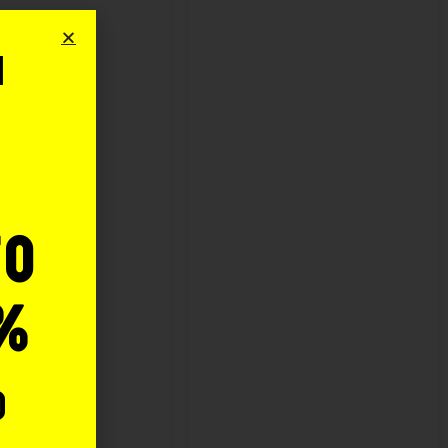
i
o
to
%
o