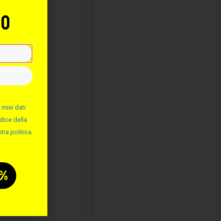
to
 miei dati
dice della
tra politica