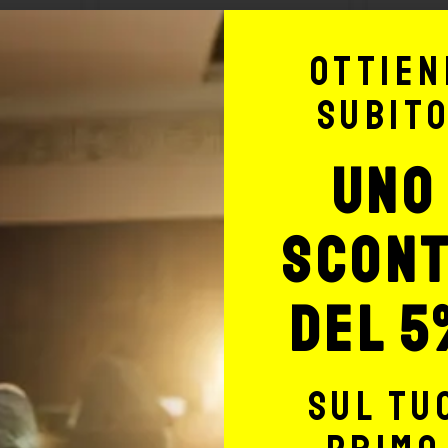
Ottien
subit
uno
scon
del 5
sul tu