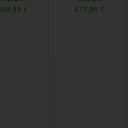
609,99
€
677,09
€