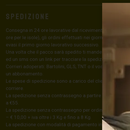
Spedizione
Consegna in 24 ore lavorative dal ricevimento dell’ordine
ore per le isole), gli ordini effettuati nei giorni festivi ver
evasi il primo giorno lavorativo successivo.
Una volta che il pacco sarà spedito ti manderemo una em
ed un sms con un link per tracciare la spedizione dell’ordi
Corrieri adoperati: Bartolini, GLS, TNT o il vostro se poss
un abbonamento.
Le spese di spedizione sono a carico del cliente; la merce
corriere.
La spedizione senza contrassegno a partire da €8,20 (iva
a €55.
La spedizione senza contrassegno per ordini superiori a €
– € 10,00 + iva oltre i 3 Kg e fino a 8 Kg.
La spedizione con modalità di pagamento in contanti all