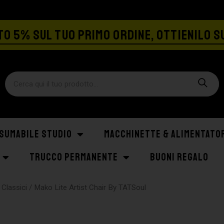
SPEDIZIONE GRATIS A PARTIRE DA €129
O 5% SUL TUO PRIMO ORDINE, OTTIENILO S
SUMABILE STUDIO
MACCHINETTE & ALIMENTATO
TRUCCO PERMANENTE
BUONI REGALO
 Classici
/ Mako Lite Artist Chair By TATSoul