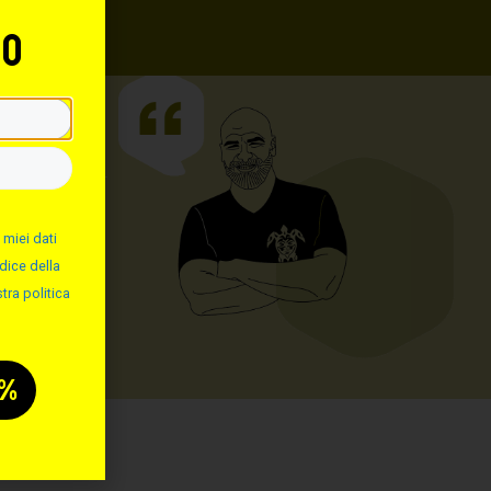
to
 miei dati
dice della
tra politica
: