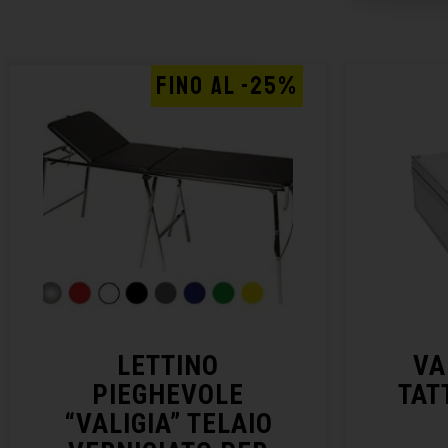
FINO AL -25%
LETTINO
VA
PIEGHEVOLE
TAT
“VALIGIA” TELAIO