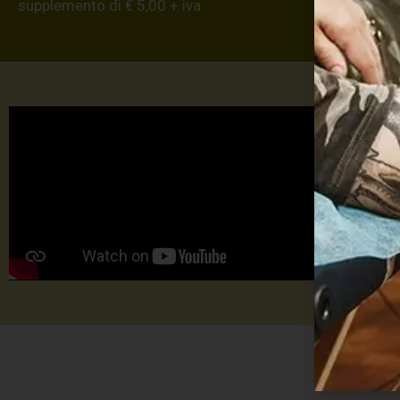
supplemento di € 5,00 + iva.
Max 
TU
TA