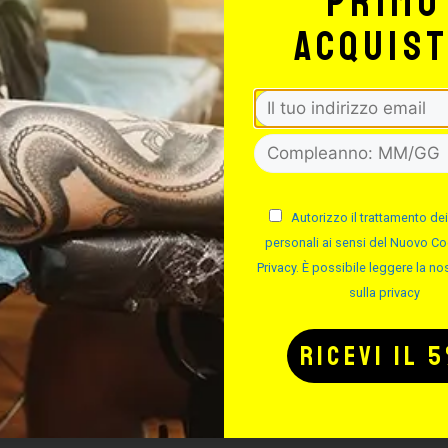
primo
acquis
Signorello Tattoo Supply
TTO PER IL TUO
Autorizzo il trattamento dei
personali ai sensi del Nuovo Co
TTOO STUDIO
Privacy. È possibile leggere la nos
sulla privacy
Potrebbe interessarti anche