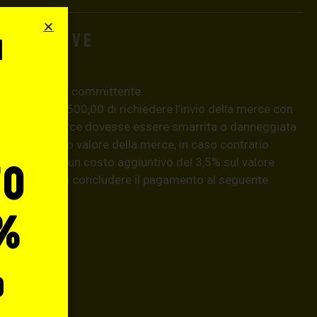
aggiuntive
i
o
e pericolo del committente.
 superiori a € 500,00 di richiedere l’invio della merce con
aso, se la merce dovesse essere smarrita o danneggiata
isarcirà l’intero valore della merce, in caso contrario
natario) con un costo aggiuntivo del 3,5% sul valore
to
hiedere prima di concludere il pagamento al seguente
llo.it
.
%
o