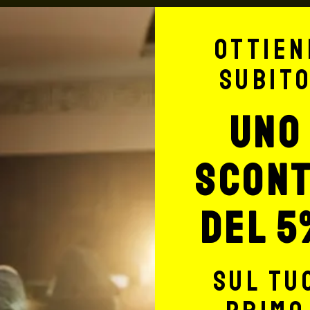
Informazioni 
Ottien
subit
 (48
ATTENZIONE!
ranno
La merce viaggia a rischio 
Si consiglia, per spedizioni
uno
ail
assicurazione (in questo c
ne.
dal corriere, quest’ultimo r
edete
nessuno rimborserà il desti
scon
totale del carrello, da ric
 viene inviata tramite
indirizzo:
shop@maxsignore
del 5
 compresa) per ordini fino
55: € 5,90 + iva fino a 3 Kg
sul tu
a consegna ha un