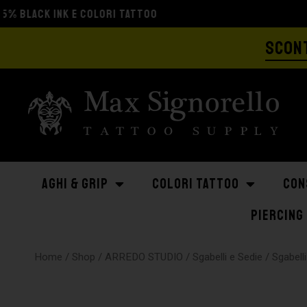
SCONT
AGHI & GRIP
COLORI TATTOO
CON
PIERCING
Home
/
Shop
/
ARREDO STUDIO
/
Sgabelli e Sedie
/
Sgabelli