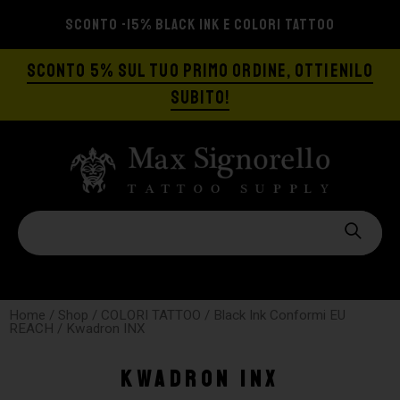
SCONTO -15% BLACK INK E COLORI TATTOO
SCONTO 5% SUL TUO PRIMO ORDINE, OTTIENILO
SUBITO!
Home
/
Shop
/
COLORI TATTOO
/
Black Ink Conformi EU
REACH
/ Kwadron INX
Kwadron INX