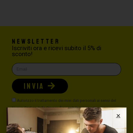
Newsletter
Iscriviti ora e ricevi subito il 5% di
sconto!
INVIA
Autorizzo il trattamento dei miei dati personali ai sensi del
Nuovo Codice della Privacy. È possibile leggere la nostra
politica sulla privacy