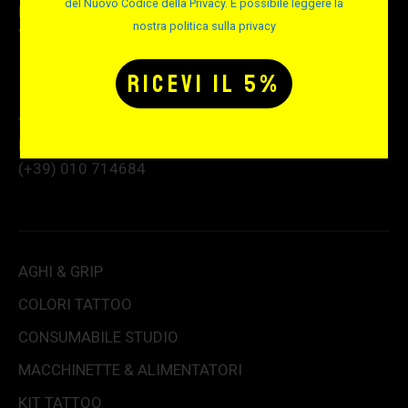
del Nuovo Codice della Privacy. È possibile leggere la
P.IVA e C.F. e Reg. Imprese 02189670991
nostra politica sulla privacy
VAT number: IT02189670991
Via Albisola 31 – 16162 Genova GE
Per info e assistenza telefonica:
(+39) 010 714684
AGHI & GRIP
COLORI TATTOO
CONSUMABILE STUDIO
MACCHINETTE & ALIMENTATORI
KIT TATTOO