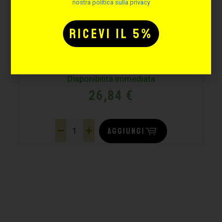
nostra politica sulla privacy
ROTOLO COPRI CLIPCORD
E TATTOO PEN – 365M
Cod. CC365
Disponibilità immediata
26,84
€
AGGIUNGI