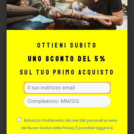
Cod. CWP100
Disponibilità immediata
6,10
€
AGGIUNGI
Ottieni subito
uno sconto del 5%
sul tuo primo acquisto
Autorizzo il trattamento dei miei dati personali ai sensi
del Nuovo Codice della Privacy. È possibile leggere la