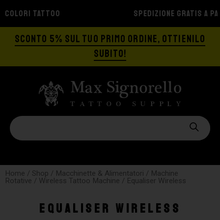
SPEDIZIONE GRATIS A PARTIRE DA €129
SCONTO 5% SUL TUO PRIMO ORDINE, OTTIENILO
SUBITO!
Home
/
Shop
/
Macchinette & Alimentatori
/
Machine
Rotative
/
Wireless Tattoo Machine
/ Equaliser Wireless
Equaliser Wireless