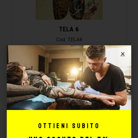
TELA 6
Cod. TELA6
Disponibilità immediata
15,56
€
18,30
€
AGGIUNGI
-15%
Ottieni subito