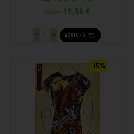
15,56
€
18,30
€
AGGIUNGI
-15%