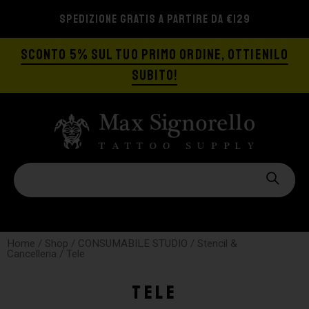
SPEDIZIONE GRATIS A PARTIRE DA €129
SCONTO 5% SUL TUO PRIMO ORDINE, OTTIENILO
SUBITO!
Home
/
Shop
/
CONSUMABILE STUDIO
/
Stencil &
Cancelleria
/ Tele
Tele