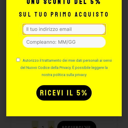
uno sconto del 5%
sul tuo primo acquisto
Autorizzo il trattamento dei miei dati personali ai sensi
del Nuovo Codice della Privacy. È possibile leggere la
TELA 7
nostra politica sulla privacy
Cod. TELA7
Disponibilità immediata
15,56
€
18,30
€
AGGIUNGI