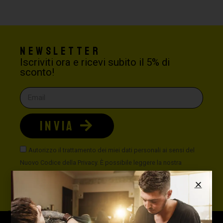
Newsletter
Iscriviti ora e ricevi subito il 5% di
sconto!
INVIA
Autorizzo il trattamento dei miei dati personali ai sensi del
Nuovo Codice della Privacy. È possibile leggere la nostra
politica sulla privacy