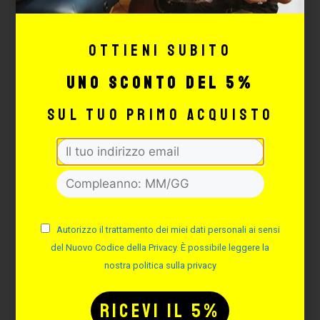
SALVIETTE DISINFETTANTI
– 100PZ
Cod. SAL100
Ottieni subito
Non disponibile
uno sconto del 5%
11,00
€
sul tuo primo acquisto
LEGGI TUTTO
Autorizzo il trattamento dei miei dati personali ai sensi
del Nuovo Codice della Privacy. È possibile leggere la
nostra politica sulla privacy