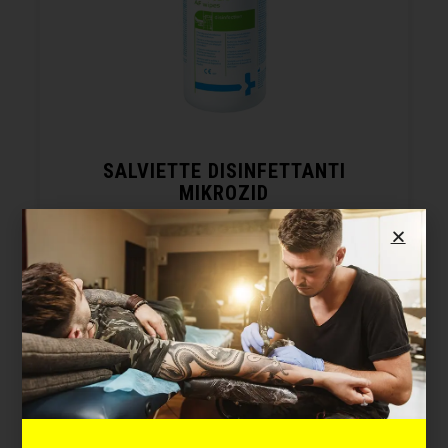
SALVIETTE DISINFETTANTI
MIKROZID
Cod. SAL150
Disponibilità immediata
18,30
€
AGGIUNGI