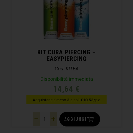
KIT CURA PIERCING –
EASYPIERCING
Cod. KITEA
Disponibilità immediata
14,64
€
Acquistane almeno
3
a soli
€10.53
/pz!
AGGIUNGI