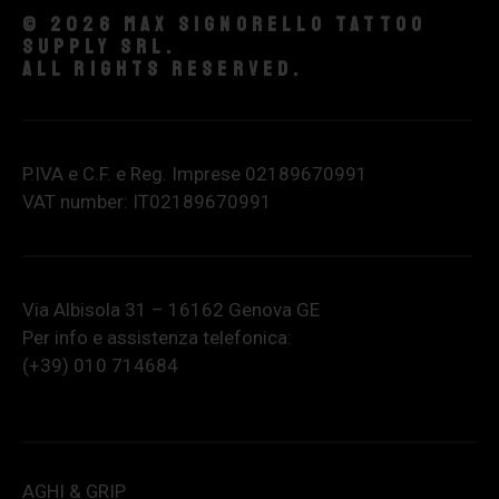
© 2026 Max Signorello Tattoo
supply srl.
All rights reserved.
P.IVA e C.F. e Reg. Imprese 02189670991
VAT number: IT02189670991
Via Albisola 31 – 16162 Genova GE
Per info e assistenza telefonica:
(+39) 010 714684
AGHI & GRIP