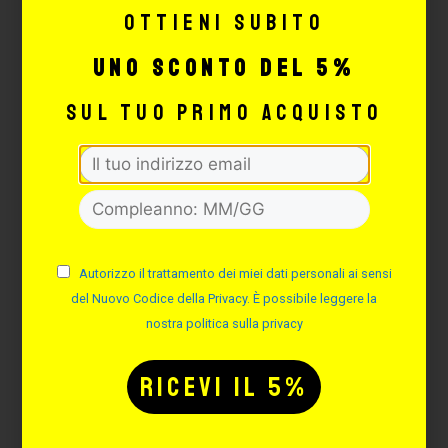
Ottieni subito
uno sconto del 5%
sul tuo primo acquisto
Autorizzo il trattamento dei miei dati personali ai sensi
SALVIETTE DISINFETTANTI
del Nuovo Codice della Privacy. È possibile leggere la
– 100PZ
nostra politica sulla privacy
Cod. SAL100
Non disponibile
11,00
€