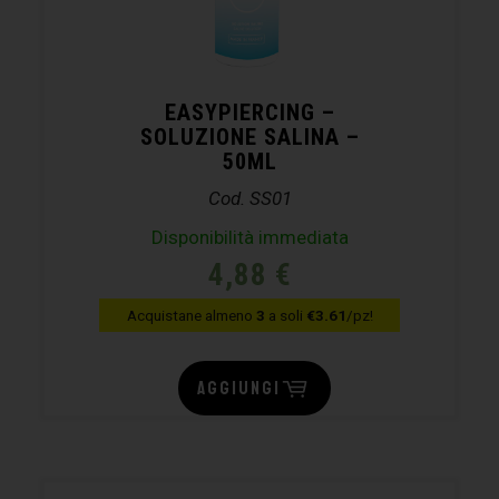
EASYPIERCING –
SOLUZIONE SALINA –
50ML
Cod. SS01
Disponibilità immediata
4,88
€
Acquistane almeno
3
a soli
€3.61
/pz!
AGGIUNGI