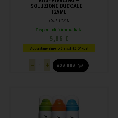
EASYPIERCING –
SOLUZIONE BUCCALE –
125ML
Cod. CO10
Disponibilità immediata
5,86
€
Acquistane almeno
3
a soli
€3.51
/pz!
AGGIUNGI