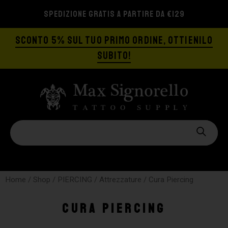
SPEDIZIONE GRATIS A PARTIRE DA €129
SCONTO 5% SUL TUO PRIMO ORDINE, OTTIENILO
SUBITO!
Home
/
Shop
/
PIERCING
/
Attrezzature
/ Cura Piercing
Cura Piercing