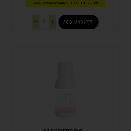
Acquistane almeno
3
a soli
€3.61
/pz!
AGGIUNGI