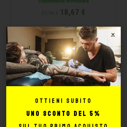
Disponibilità immediata
18,67
€
21,96
€
AGGIUNGI
-15%
Ottieni subito
uno sconto del 5%
sul tuo primo acquisto