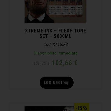
XTREME INK – FLESH TONE
SET – 5X30ML
Cod. XT165-S
Disponibilità immediata
102,66
€
120,78
€
AGGIUNGI
-15%