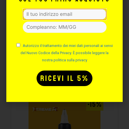
XTREME INK – BUMBLE BEE
– 30ML
Cod. XT064
Disponibilità immediata
Autorizzo il trattamento dei miei dati personali ai sensi
18,67
€
21,96
€
del Nuovo Codice della Privacy. È possibile leggere la
nostra politica sulla privacy
AGGIUNGI
-15%