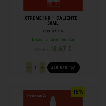
XTREME INK – CALIENTE –
30ML
Cod. XT016
Disponibilità immediata
18,67
€
21,96
€
AGGIUNGI
-15%