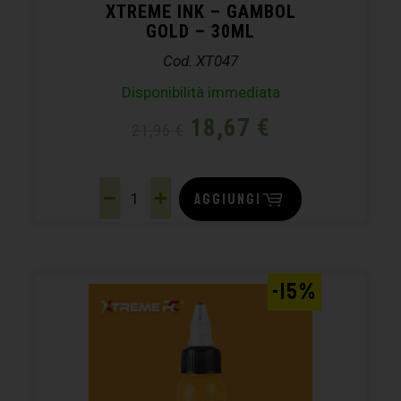
XTREME INK – GAMBOL
GOLD – 30ML
Cod. XT047
Disponibilità immediata
18,67
€
21,96
€
AGGIUNGI
-15%