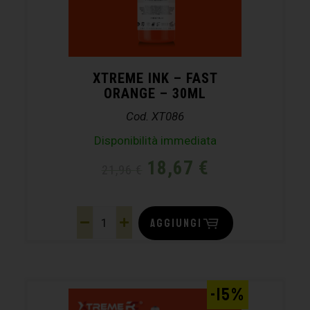
XTREME INK – FAST
ORANGE – 30ML
Cod. XT086
Disponibilità immediata
18,67
€
21,96
€
AGGIUNGI
-15%