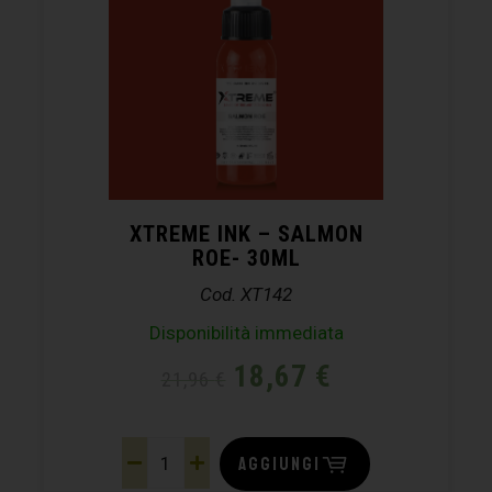
XTREME INK – SALMON
ROE- 30ML
Cod. XT142
Disponibilità immediata
18,67
€
21,96
€
AGGIUNGI