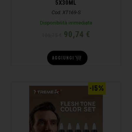
5X30ML
Cod. XT169-S
Disponibilità immediata
90,74
€
106,75
€
AGGIUNGI
-15%