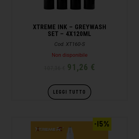
XTREME INK – GREYWASH
SET – 4X120ML
Cod. XT160-S
Non disponibile
91,26
€
107,36
€
LEGGI TUTTO
-15%