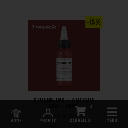
-15%
XTREME INK – ANTIQUE
RED – 30ML
0
Cod. XT045
CARRELLO
MENU
HOME
PROFILO
Disponibilità immediata