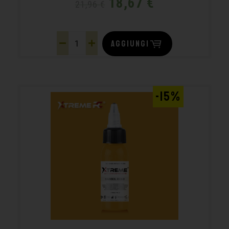
18,67
€
21,96
€
AGGIUNGI
-15%