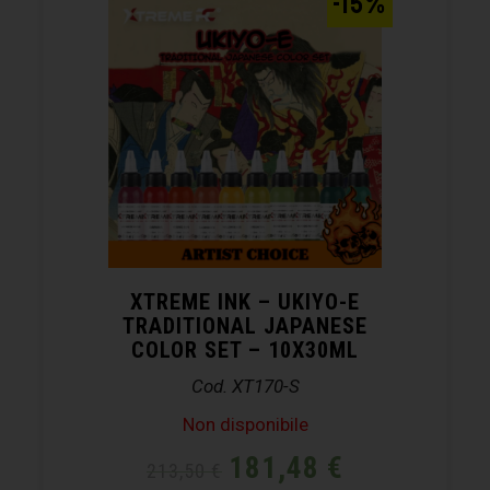
-15%
XTREME INK – UKIYO-E
TRADITIONAL JAPANESE
COLOR SET – 10X30ML
Cod. XT170-S
Non disponibile
181,48
€
213,50
€