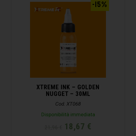
-15%
XTREME INK – GOLDEN
NUGGET – 30ML
Cod. XT068
Disponibilità immediata
18,67
€
21,96
€