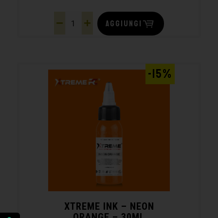
AGGIUNGI
-15%
XTREME INK – NEON
ORANGE – 30ML