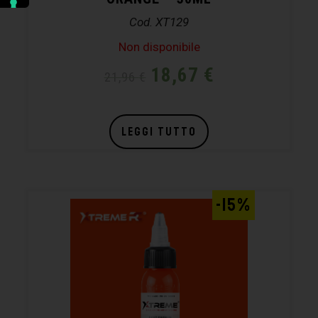
Cod. XT129
Non disponibile
18,67
€
21,96
€
LEGGI TUTTO
-15%