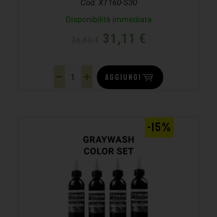
Cod. XT160-S30
Disponibilità immediata
31,11
€
36,60
€
AGGIUNGI
-15%