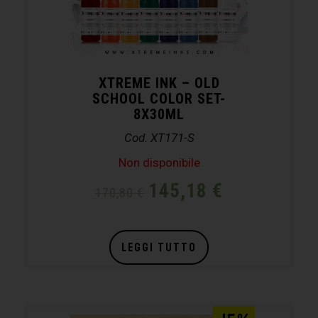
XTREME INK – OLD
SCHOOL COLOR SET-
8X30ML
Cod. XT171-S
Non disponibile
145,18
€
170,80
€
LEGGI TUTTO