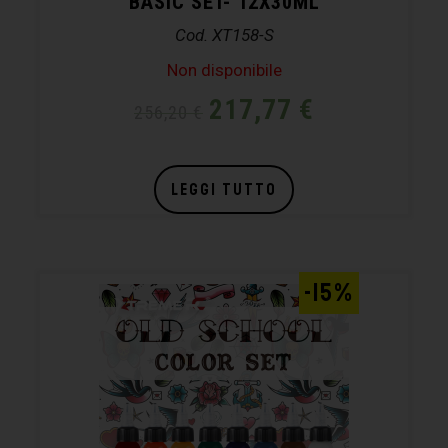
BASIC SET- 12X30ML
Cod. XT158-S
Non disponibile
217,77
€
256,20
€
LEGGI TUTTO
-15%