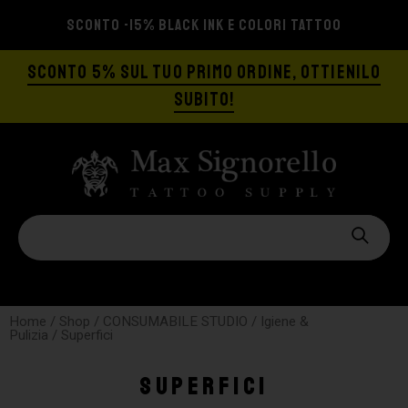
OO
SPEDIZIONE GRATIS A PARTIRE DA €129
SCONTO 5% SUL TUO PRIMO ORDINE, OTTIENILO
SUBITO!
Home
/
Shop
/
CONSUMABILE STUDIO
/
Igiene &
Pulizia
/ Superfici
Superfici