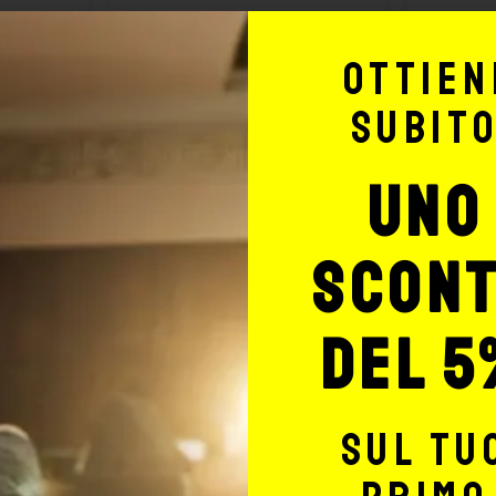
Ottien
subit
uno
scon
del 5
sul tu