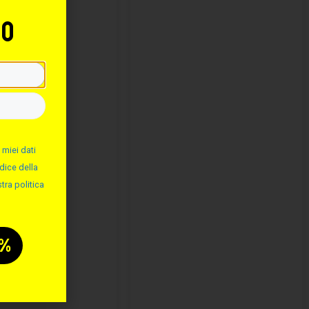
to
 miei dati
dice della
tra politica