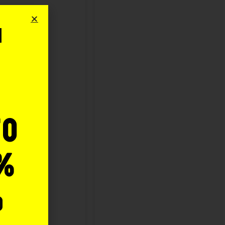
i
o
to
%
o