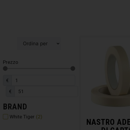
Prezzo
€
€
BRAND
White Tiger
(
2
)
NASTRO AD