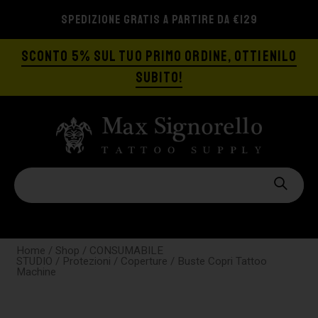
SPEDIZIONE GRATIS A PARTIRE DA €129
SCONTO 5% SUL TUO PRIMO ORDINE, OTTIENILO
SUBITO!
Home
/
Shop
/
CONSUMABILE
STUDIO
/
Protezioni
/
Coperture
/ Buste Copri Tattoo
Machine