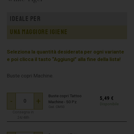
Ideale per
Una maggiore igiene
Seleziona la quantità desiderata per ogni variante
e poi clicca il tasto “Aggiungi” alla fine della lista!
Buste copri Machine.
Buste copri Tattoo
5,49
€
-
+
Machine - 50 Pz
Disponibile
Cod. CM50
Consegna in
24/48h