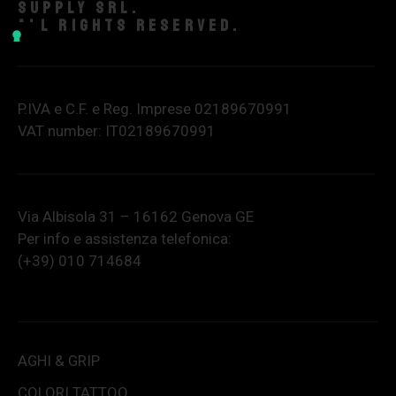
supply srl.
All rights reserved.
P.IVA e C.F. e Reg. Imprese 02189670991
VAT number: IT02189670991
Via Albisola 31 – 16162 Genova GE
Per info e assistenza telefonica:
(+39) 010 714684
AGHI & GRIP
COLORI TATTOO