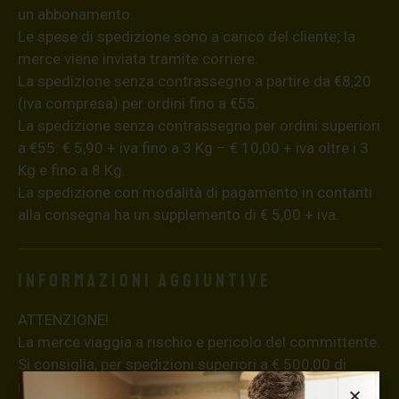
un abbonamento.
Le spese di spedizione sono a carico del cliente; la
merce viene inviata tramite corriere.
La spedizione senza contrassegno a partire da €8,20
(iva compresa) per ordini fino a €55.
La spedizione senza contrassegno per ordini superiori
a €55: € 5,90 + iva fino a 3 Kg – € 10,00 + iva oltre i 3
Kg e fino a 8 Kg.
La spedizione con modalità di pagamento in contanti
alla consegna ha un supplemento di € 5,00 + iva.
Informazioni aggiuntive
ATTENZIONE!
La merce viaggia a rischio e pericolo del committente.
Si consiglia, per spedizioni superiori a € 500,00 di
richiedere l’invio della merce con assicurazione (in