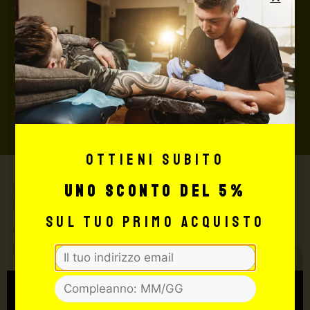
questo caso, se la merce dovesse essere smarrita o
danneggiata dal corriere, quest’ultimo risarcirà l’intero
valore della merce, in caso contrario nessuno
rimborserà il destinatario) con un costo aggiuntivo del
3,5% sul valore totale del carrello, da richiedere prima
di concludere il pagamento al seguente indirizzo:
shop@maxsignorello.it
.
Ottieni subito
uno sconto del 5%
Max Signorello Tattoo
Supply
sul tuo primo acquisto
TUTTO PER IL TUO
TATTOO STUDIO