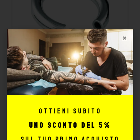
SEGMENT RINGS
Cod. SSEG
Disponibile
Da 4.01 €
Ottieni subito
CONFIGURA
uno sconto del 5%
sul tuo primo acquisto