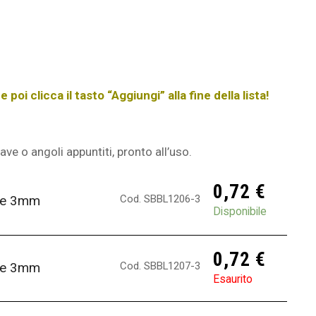
poi clicca il tasto “Aggiungi” alla fine della lista!
 bave o angoli appuntiti, pronto all’uso.
0,72
€
Cod. SBBL1206-3
ere 3mm
Disponibile
0,72
€
Cod. SBBL1207-3
ere 3mm
Esaurito