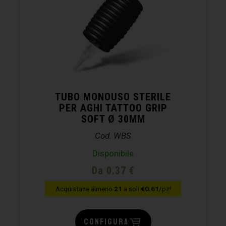
TUBO MONOUSO STERILE
PER AGHI TATTOO GRIP
SOFT Ø 30MM
Cod. WBS
Disponibile
Da 0.37 €
Acquistane almeno
21
a soli
€0.61
/pz!
CONFIGURA