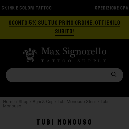
SPEDIZIONE GRATIS A PARTIRE DA €129
SCONTO 5% SUL TUO PRIMO ORDINE, OTTIENILO
SUBITO!
Home
/
Shop
/
Aghi & Grip
/
Tubi Monouso Sterili
/ Tubi
Monouso
Tubi Monouso