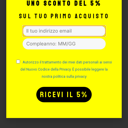
uno sconto del 5%
sul tuo primo acquisto
TUBO MONOUSO STERILE
PER AGHI TATTOO GRIP Ø
38MM WHITE TIGER
Cod. WBB
Disponibile
Autorizzo il trattamento dei miei dati personali ai sensi
Da 0.79 €
del Nuovo Codice della Privacy. È possibile leggere la
nostra politica sulla privacy
Acquistane almeno
26
a soli
€1.01
/pz!
CONFIGURA