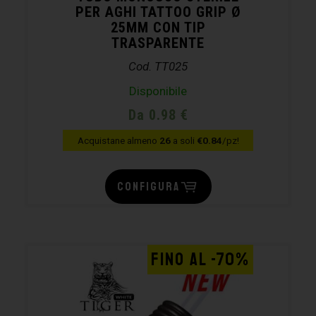
PER AGHI TATTOO GRIP Ø
25MM CON TIP
TRASPARENTE
Cod. TT025
Disponibile
Da 0.98 €
Acquistane almeno
26
a soli
€0.84
/pz!
CONFIGURA
FINO AL -70%