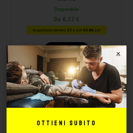
Disponibile
Da 0.37 €
Acquistane almeno
21
a soli
€0.84
/pz!
CONFIGURA
FINO AL -46%
Ottieni subito