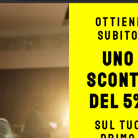
Tubo Monouso Sterile per
Ottien
subit
Acqu
uno
Tubo Monouso Sterile per
scon
Acqu
Tubo Monouso Sterile per
del 5
Acqu
Tubo Monouso Sterile per
sul tu
Acqu