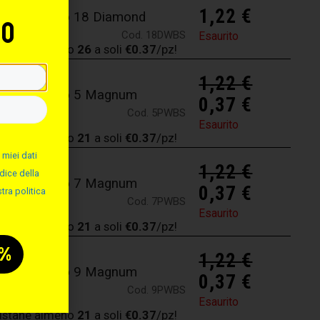
1,22
€
 Aghi Tattoo 18 Diamond
to
Cod. 18DWBS
Esaurito
istane almeno
26
a soli
€0.37
/pz!
1,22
€
r Aghi Tattoo 5 Magnum
0,37
€
Cod. 5PWBS
Esaurito
istane almeno
21
a soli
€0.37
/pz!
 miei dati
1,22
€
dice della
r Aghi Tattoo 7 Magnum
0,37
€
tra politica
Cod. 7PWBS
Esaurito
istane almeno
21
a soli
€0.37
/pz!
1,22
€
r Aghi Tattoo 9 Magnum
0,37
€
Cod. 9PWBS
Esaurito
istane almeno
21
a soli
€0.37
/pz!