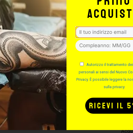
primo
Tubo Monouso Sterile per
acquis
Acqu
Tubo Monouso Sterile pe
Acqu
Autorizzo il trattamento dei
personali ai sensi del Nuovo Co
Tubo Monouso Sterile pe
Privacy. È possibile leggere la nos
sulla privacy
Acqu
Tubo Monouso Sterile pe
Acqu