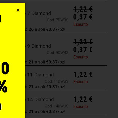
1,22
€
 Aghi Tattoo 7 Diamond
i
0,37
€
Cod. 7DWBS
Esaurito
o
istane almeno
26
a soli
€0.37
/pz!
1,22
€
 Aghi Tattoo 9 Diamond
0,37
€
Cod. 9DWBS
Esaurito
to
istane almeno
21
a soli
€0.37
/pz!
1,22
€
 Aghi Tattoo 11 Diamond
%
Cod. 11DWBS
Esaurito
istane almeno
21
a soli
€0.37
/pz!
1,22
€
 Aghi Tattoo 14 Diamond
o
Cod. 14DWBS
Esaurito
istane almeno
21
a soli
€0.37
/pz!