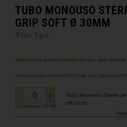
TUBO MONOUSO STERI
GRIP SOFT Ø 30MM
White Tiger
Seleziona la quantità desiderata per ogni variante e 
Tubo monouso sterile White Tiger con impugnatura 
-
+
Tubo Monouso Sterile per
08/2026
Consegna in 24/48h
Consegna in 24/48h
Consegna in 24/48h
Consegna in 24/48h
Consegna in 24/48h
Acqu