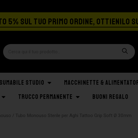
SPEDIZIONE GRATIS A PARTIRE DA €129
O 5% SUL TUO PRIMO ORDINE, OTTIENILO S
SUMABILE STUDIO
MACCHINETTE & ALIMENTATO
TRUCCO PERMANENTE
BUONI REGALO
nouso
/ Tubo Monouso Sterile per Aghi Tattoo Grip Soft Ø 30mm