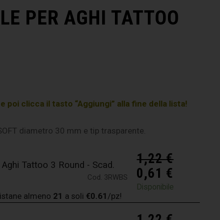
LE PER AGHI TATTOO
poi clicca il tasto “Aggiungi” alla fine della lista!
SOFT diametro 30 mm e tip trasparente.
1,22
€
 Aghi Tattoo 3 Round - Scad.
0,61
€
Cod. 3RWBS
Disponibile
istane almeno
21
a soli
€0.61
/pz!
1,22
€