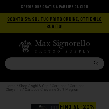
SPEDIZIONE GRATIS A PARTIRE DA €129
SCONTO 5% SUL TUO PRIMO ORDINE, OTTIENILO
SUBITO!
Home
/
Shop
/
Aghi & Grip
/
Cartucce
/
Cartucce
Cheyenne
/ Cartucce Cheyenne Soft Magnum
FINO AL -20%