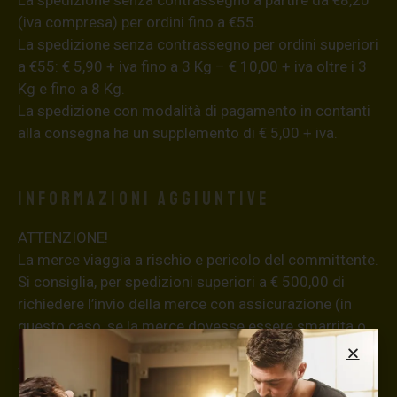
La spedizione senza contrassegno a partire da €8,20
(iva compresa) per ordini fino a €55.
La spedizione senza contrassegno per ordini superiori
a €55: € 5,90 + iva fino a 3 Kg – € 10,00 + iva oltre i 3
Kg e fino a 8 Kg.
La spedizione con modalità di pagamento in contanti
alla consegna ha un supplemento di € 5,00 + iva.
Informazioni aggiuntive
ATTENZIONE!
La merce viaggia a rischio e pericolo del committente.
Si consiglia, per spedizioni superiori a € 500,00 di
richiedere l’invio della merce con assicurazione (in
questo caso, se la merce dovesse essere smarrita o
danneggiata dal corriere, quest’ultimo risarcirà l’intero
valore della merce, in caso contrario nessuno
rimborserà il destinatario) con un costo aggiuntivo del