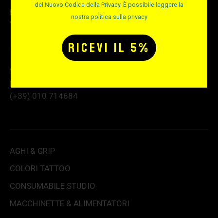
del Nuovo Codice della Privacy. È possibile leggere la
P.IVA e C.F. e Reg. Imprese 02189670991
nostra politica sulla privacy
VAT number: IT02189670991
Via Albisola 31 – 16162 Genova GE
Per info e assistenza telefonica:
(+39) 010 714684
AGHI & GRIP
COLORI TATTOO
CONSUMABILE STUDIO
MACCHINETTE & ALIMENTATORI