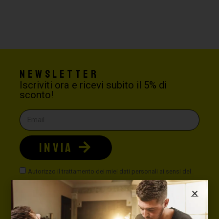
Newsletter
Iscriviti ora e ricevi subito il 5% di
sconto!
INVIA
Autorizzo il trattamento dei miei dati personali ai sensi del
Nuovo Codice della Privacy. È possibile leggere la nostra
politica sulla privacy