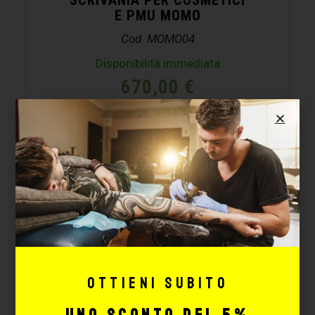
E PMU MOMO
Cod. MOMO04
Disponibilità immediata
670,00
€
AGGIUNGI
Ottieni subito