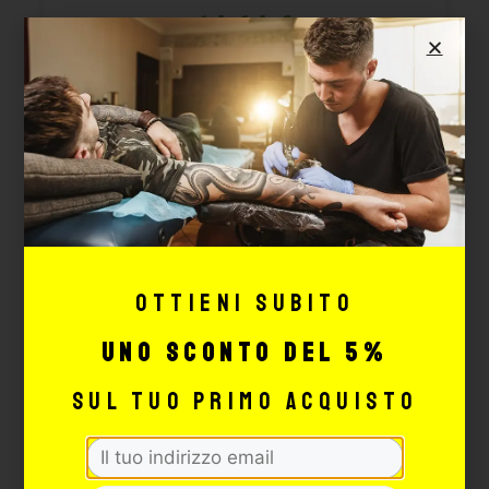
14,64
€
AGGIUNGI
Ottieni subito
uno sconto del 5%
sul tuo primo acquisto