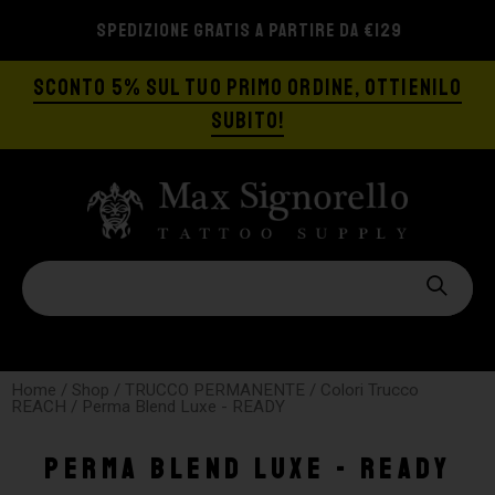
SPEDIZIONE GRATIS A PARTIRE DA €129
SCONTO 5% SUL TUO PRIMO ORDINE, OTTIENILO
SUBITO!
Home
/
Shop
/
TRUCCO PERMANENTE
/
Colori Trucco
REACH
/ Perma Blend Luxe - READY
Perma Blend Luxe - READY