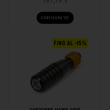
181,78
€
CONFIGURA
FINO AL -15%
CHEYENNE HAWK GRIP