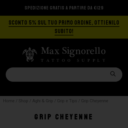
SPEDIZIONE GRATIS A PARTIRE DA €129
SCONTO 5% SUL TUO PRIMO ORDINE, OTTIENILO
SUBITO!
Home
/
Shop
/
Aghi & Grip
/
Grip e Tips
/ Grip Cheyenne
Grip Cheyenne