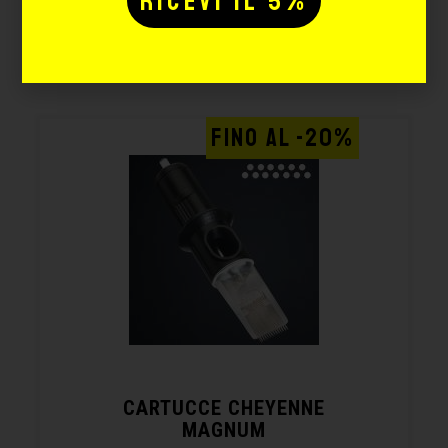
Potrebbe interessarti
anche:
FINO AL -20%
CARTUCCE CHEYENNE
MAGNUM