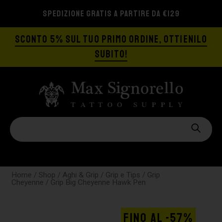
SPEDIZIONE GRATIS A PARTIRE DA €129
SCONTO 5% SUL TUO PRIMO ORDINE, OTTIENILO
SUBITO!
Home
/
Shop
/
Aghi & Grip
/
Grip e Tips
/
Grip
Cheyenne
/ Grip Big Cheyenne Hawk Pen
FINO AL -57%