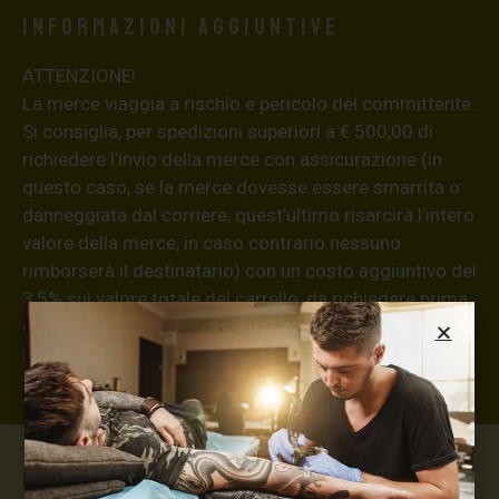
Informazioni aggiuntive
ATTENZIONE!
La merce viaggia a rischio e pericolo del committente.
Si consiglia, per spedizioni superiori a € 500,00 di
richiedere l’invio della merce con assicurazione (in
questo caso, se la merce dovesse essere smarrita o
danneggiata dal corriere, quest’ultimo risarcirà l’intero
valore della merce, in caso contrario nessuno
rimborserà il destinatario) con un costo aggiuntivo del
3,5% sul valore totale del carrello, da richiedere prima
di concludere il pagamento al seguente indirizzo:
shop@maxsignorello.it
.
Max Signorello Tattoo