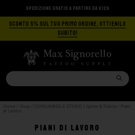
SPEDIZIONE GRATIS A PARTIRE DA €129
SCONTO 5% SUL TUO PRIMO ORDINE, OTTIENILO
SUBITO!
Home
/
Shop
/
CONSUMABILE STUDIO
/
Igiene & Pulizia
/ Piani
di Lavoro
Piani di Lavoro