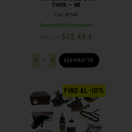
THOR – 4R
Cod. KIT4R
Disponibilità immediata
512,49
€
580,72
€
AGGIUNGI
FINO AL -10%