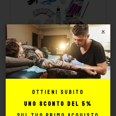
KIT TATTOO
PROFESSIONALE – 3
Cod. KIT3
Disponibilità immediata
590,39
€
641,81
€
Ottieni subito
AGGIUNGI
uno sconto del 5%
sul tuo primo acquisto