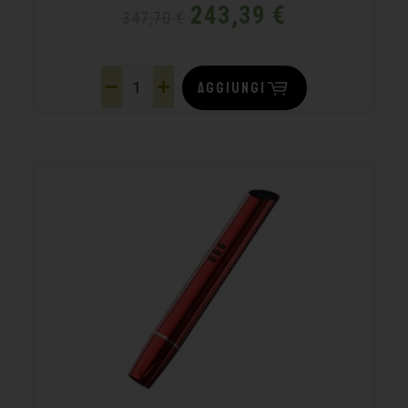
243,39
€
347,70
€
AGGIUNGI