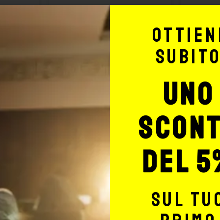
Ottien
subit
uno
scon
del 5
sul tu