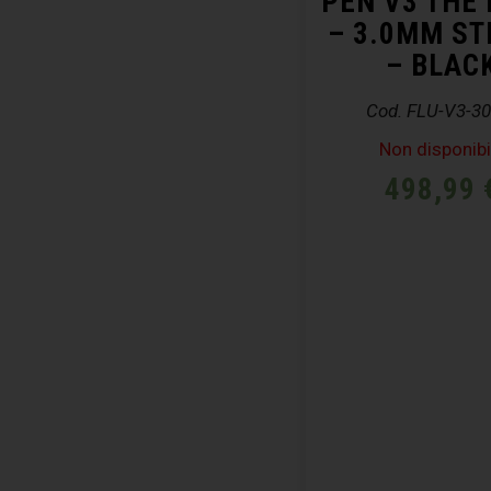
PEN V3 THE 
– 3.0MM ST
– BLAC
Cod. FLU-V3-3
Non disponibi
498,99