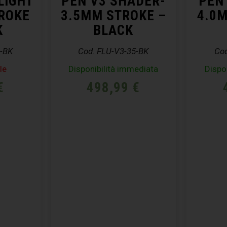
LIGHT
PEN V3 SHADER-
PEN
ROKE
3.5MM STROKE –
4.0
K
BLACK
0-BK
Cod. FLU-V3-35-BK
Cod
le
Disponibilità immediata
Dispo
€
498,99
€