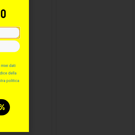
to
 miei dati
dice della
tra politica