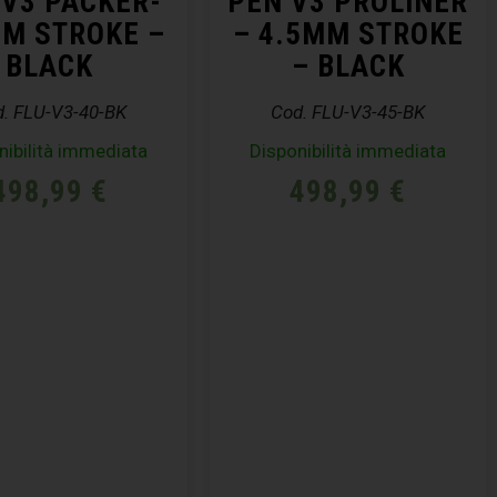
 V3 PACKER-
PEN V3 PROLINER
MM STROKE –
– 4.5MM STROKE
BLACK
– BLACK
. FLU-V3-40-BK
Cod. FLU-V3-45-BK
nibilità immediata
Disponibilità immediata
498,99
€
498,99
€