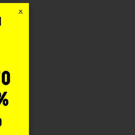
i
o
to
%
o