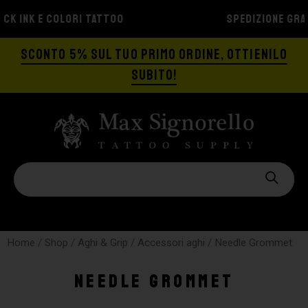
SPEDIZIONE GRATIS A PARTIRE DA €129
SCONTO 5% SUL TUO PRIMO ORDINE, OTTIENILO
SUBITO!
Home
/
Shop
/
Aghi & Grip
/
Accessori aghi
/ Needle Grommet
Needle Grommet