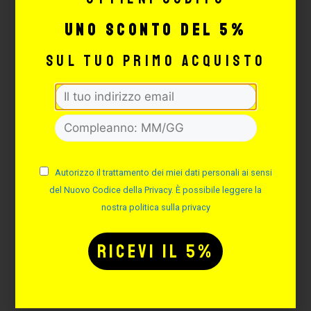
uno sconto del 5%
sul tuo primo acquisto
GOMMINI PER AGO NERI –
500 PZ
Cod. GA500N
Autorizzo il trattamento dei miei dati personali ai sensi
del Nuovo Codice della Privacy. È possibile leggere la
Non disponibile
nostra politica sulla privacy
11,29
€
22,57
€
LEGGI TUTTO