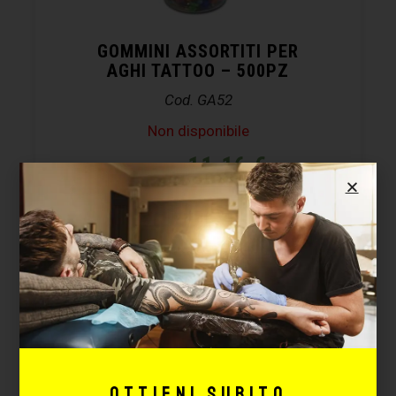
GOMMINI ASSORTITI PER
AGHI TATTOO – 500PZ
Cod. GA52
Non disponibile
11,16
€
22,33
€
LEGGI TUTTO
-50%
Ottieni subito