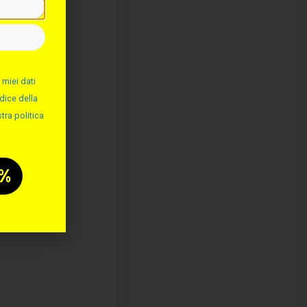
 miei dati
dice della
tra politica