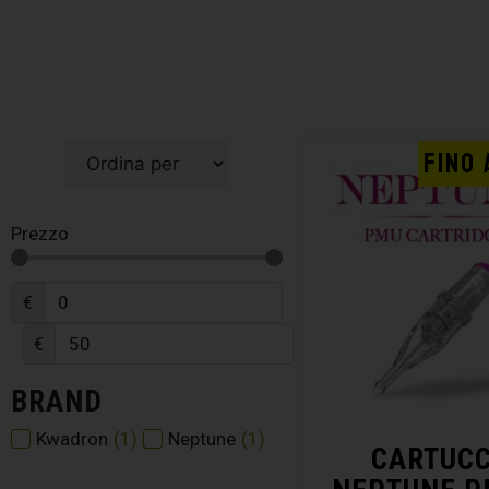
FINO 
Prezzo
€
€
BRAND
Kwadron
(
1
)
Neptune
(
1
)
CARTUC