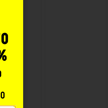
o
to
%
o
to