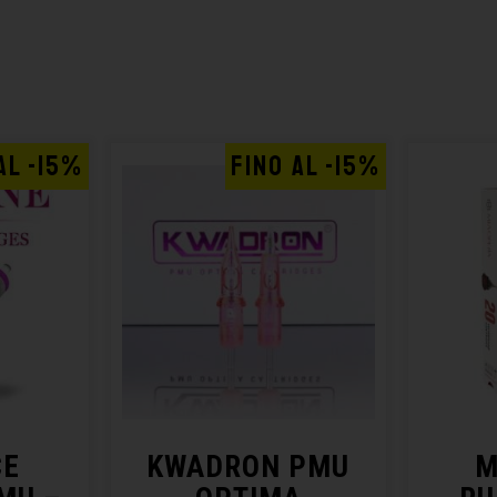
AL -15%
FINO AL -15%
CE
KWADRON PMU
M