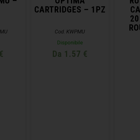
MU –
OPTIMA
RU
CARTRIDGES – 1PZ
CA
20
RO
PMU
Cod. KWPMU
Disponibile
€
Da 1.57 €