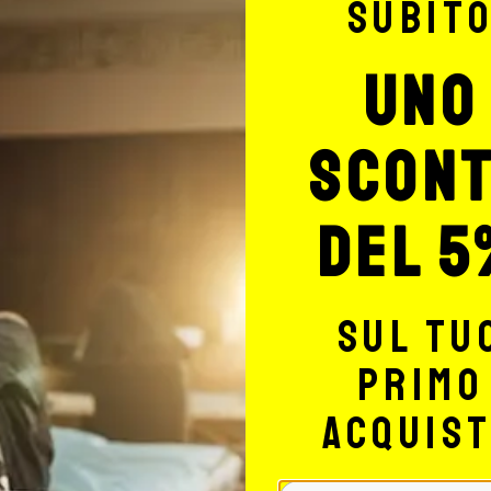
subit
uno
scon
del 5
sul tu
primo
acquis