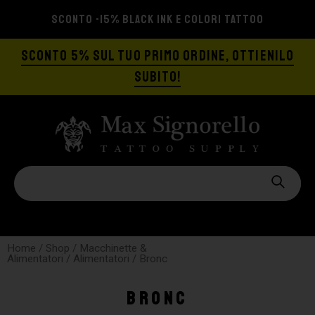
SCONTO -15% BLACK INK E COLORI TATTOO
SCONTO 5% SUL TUO PRIMO ORDINE, OTTIENILO
SUBITO!
Home
/
Shop
/
Macchinette &
Alimentatori
/
Alimentatori
/ Bronc
Bronc