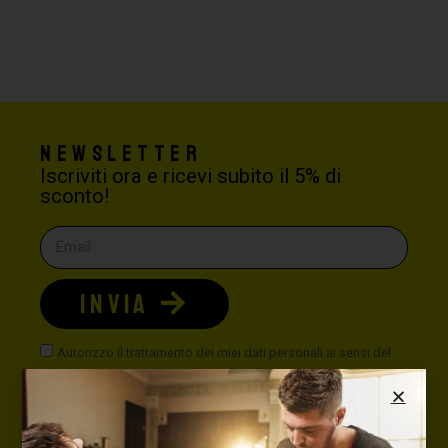
Newsletter
Iscriviti ora e ricevi subito il 5% di
sconto!
INVIA
Autorizzo il trattamento dei miei dati personali ai sensi del
Nuovo Codice della Privacy. È possibile leggere la nostra
politica sulla privacy