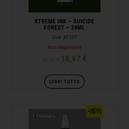
XTREME INK – SUICIDE
FOREST – 30ML
Cod. XT137
Non disponibile
18,67
€
21,96
€
LEGGI TUTTO
-15%