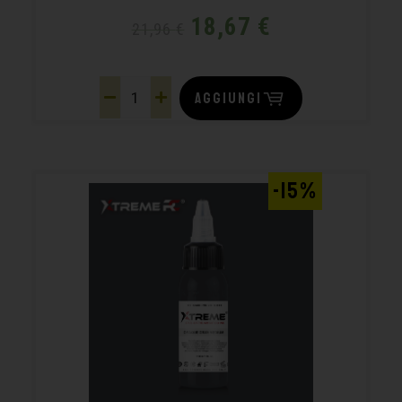
18,67
€
21,96
€
AGGIUNGI
-15%