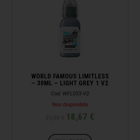
WORLD FAMOUS LIMITLESS
– 30ML – LIGHT GREY 1 V2
Cod. WFL033-V2
Non disponibile
18,67
€
21,96
€