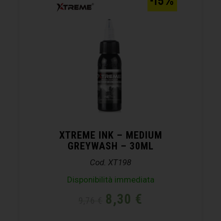
-15%
XTREME INK – MEDIUM
GREYWASH – 30ML
Cod. XT198
Disponibilità immediata
8,30
€
9,76
€