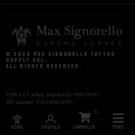
© 2026 Max Signorello Tattoo
supply srl.
All rights reserved.
P.IVA e C.F. e Reg. Imprese 02189670991
VAT number: IT02189670991
0
CARRELLO
MENU
HOME
PROFILO
Via Albisola 31 – 16162 Genova GE