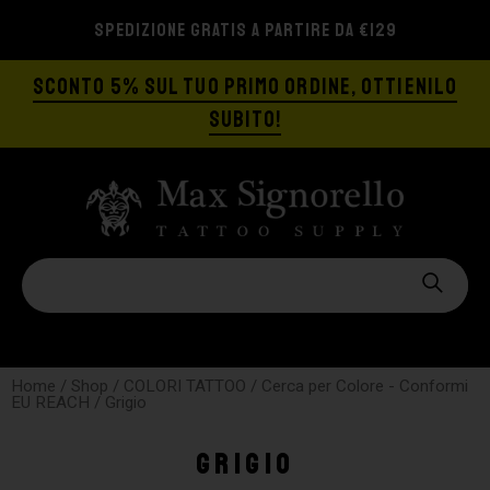
SPEDIZIONE GRATIS A PARTIRE DA €129
SCONTO 5% SUL TUO PRIMO ORDINE, OTTIENILO
SUBITO!
Home
/
Shop
/
COLORI TATTOO
/
Cerca per Colore - Conformi
EU REACH
/ Grigio
Grigio