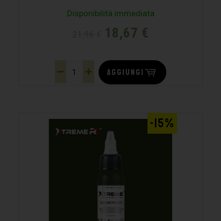
Disponibilità immediata
18,67
€
21,96
€
AGGIUNGI
-15%