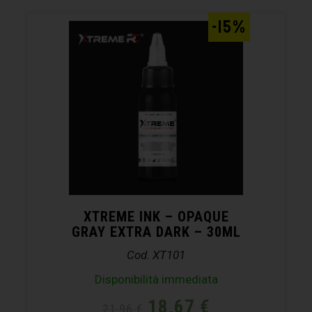
-15%
XTREME INK – OPAQUE
GRAY EXTRA DARK – 30ML
Cod. XT101
Disponibilità immediata
18,67
€
21,96
€