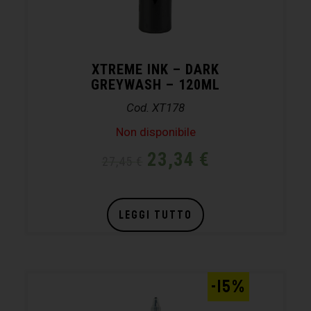
XTREME INK – DARK
GREYWASH – 120ML
Cod. XT178
Non disponibile
23,34
€
27,45
€
LEGGI TUTTO
-15%