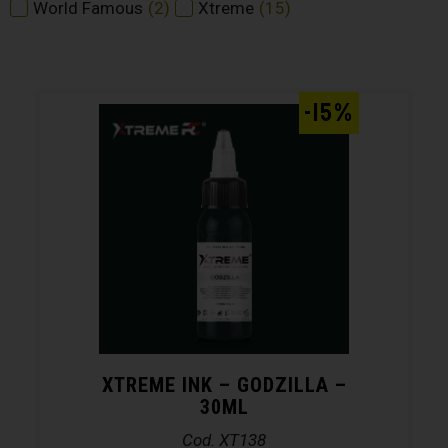
World Famous
(
2
)
Xtreme
(
15
)
-15%
XTREME INK – GODZILLA –
30ML
Cod. XT138