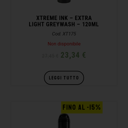
XTREME INK – EXTRA
LIGHT GREYWASH – 120ML
Cod. XT175
Non disponibile
23,34
€
27,45
€
LEGGI TUTTO
FINO AL -15%