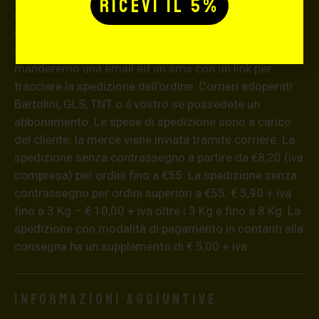
dell’ordine (48 ore per le isole), gli ordini effettuati nei
giorni festivi verranno evasi il primo giorno lavorativo
successivo. Una volta che il pacco sarà spedito ti
manderemo una email ed un sms con un link per
tracciare la spedizione dell’ordine. Corrieri adoperati:
Bartolini, GLS, TNT o il vostro se possedete un
abbonamento. Le spese di spedizione sono a carico
del cliente; la merce viene inviata tramite corriere. La
spedizione senza contrassegno a partire da €8,20 (iva
compresa) per ordini fino a €55. La spedizione senza
contrassegno per ordini superiori a €55: € 5,90 + iva
fino a 3 Kg – € 10,00 + iva oltre i 3 Kg e fino a 8 Kg. La
spedizione con modalità di pagamento in contanti alla
consegna ha un supplemento di € 5,00 + iva.
Informazioni aggiuntive