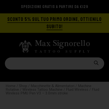
SPEDIZIONE GRATIS A PARTIRE DA €129
SCONTO 5% SUL TUO PRIMO ORDINE, OTTIENILO
SUBITO!
Home
/
Shop
/
Macchinette & Alimentatori
/
Machine
Rotative
/
Wireless Tattoo Machine
/
Fluid Wireless
/ Fluid
Wireless PMU Pen V3 – 3.0mm stroke