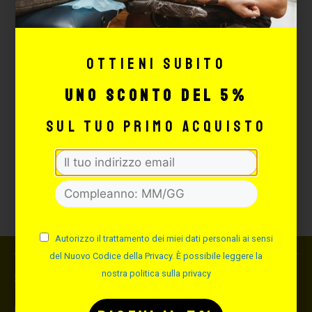
Fluid V3
Dock magnetico
Grip aggiuntivo in alluminio
autoclavabile “Slim” da 27mm
Ottieni subito
2 batterie ricaricabili
uno sconto del 5%
Chiavi esagonali e o-ring di ricambio
Caricabatterie USB
sul tuo primo acquisto
Il caricatore in confezione potrebbe
subire variazioni estetiche in base alla
disponibilità.
Autorizzo il trattamento dei miei dati personali ai sensi
del Nuovo Codice della Privacy. È possibile leggere la
nostra politica sulla privacy
Spedizione
Consegna in 24 ore lavorative dal ricevimento