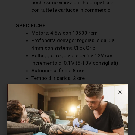
pochissime vibrazioni. È compatibile
con tutte le cartucce in commercio.
SPECIFICHE
Motore: 4.5w con 10500 rpm
Profondità dell’ago: regolabile da 0 a
4mm con sistema Click Grip
Voltaggio: regolabile da 5 a 12V con
incremento di 0.1V (5-10V consigliati)
Autonomia: fino a 8 ore
Tempo di ricarica: 2 ore
Jump Start: integrato
Ricarica: USB
Peso: 200gr con grip big, 172gr con
grip slim (batteria inclusa)
Spessore: 31mm
Lunghezza: 133mm
Inclusi nel cofanetto troverai: