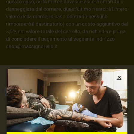
questo caso, se la merce dovesse essere smarrita o
danneggiata dal corriere, quest’ultimo risarcirà l’intero
valore della merce, in caso contrario nessuno
rimborserà il destinatario) con un costo aggiuntivo del
3,5% sul valore totale del carrello, da richiedere prima
di concludere il pagamento al seguente indirizzo:
shop@maxsignorello.it
.
Max Signorello
Tattoo Supply
TUTTO PER IL TUO
TATTOO STUDIO