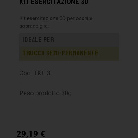
KIT ESERCITAZIONE 3D
Kit esercitazione 3D per occhi e
sopracciglia.
Ideale per
Trucco semi-permanente
Cod. TKIT3
–
Peso prodotto 30g
29,19
€