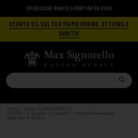
SPEDIZIONE GRATIS A PARTIRE DA €129
SCONTO 5% SUL TUO PRIMO ORDINE, OTTIENILO
SUBITO!
Home
/
Shop
/
CONSUMABILE
STUDIO
/
Consumo
/
Vaseline
/ Vaselina Monodose
Vitamina A+D Arté