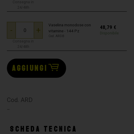
Consegna in
24/48h
Vaselina monodose con
48,79
€
-
+
vitamine - 144 Pz
Disponibile
Cod. ARDB
Consegna in
24/48h
AGGIUNGI
Cod. ARD
–
SCHEDA TECNICA