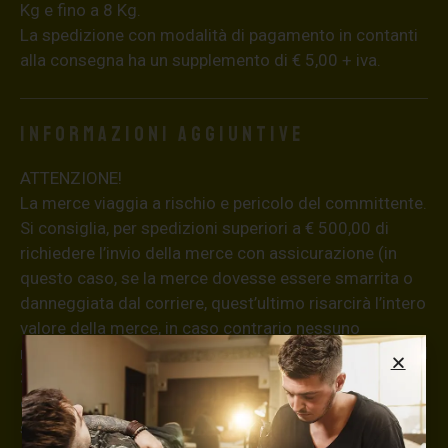
Kg e fino a 8 Kg.
La spedizione con modalità di pagamento in contanti
alla consegna ha un supplemento di € 5,00 + iva.
Informazioni aggiuntive
ATTENZIONE!
La merce viaggia a rischio e pericolo del committente.
Si consiglia, per spedizioni superiori a € 500,00 di
richiedere l’invio della merce con assicurazione (in
questo caso, se la merce dovesse essere smarrita o
danneggiata dal corriere, quest’ultimo risarcirà l’intero
valore della merce, in caso contrario nessuno
rimborserà il destinatario) con un costo aggiuntivo del
3,5% sul valore totale del carrello, da richiedere prima
di concludere il pagamento al seguente indirizzo:
shop@maxsignorello.it
.