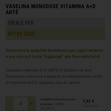
VASELINA MONODOSE VITAMINA A+D
ARTÉ
Ideale per
After care
Seleziona la quantità desiderata per ogni variante
e poi clicca il tasto “Aggiungi” alla fine della lista!
Vaselina vitamina A+D ARTE’ in bustine da 4ml.
Emulsione cremosa a base di oli naturalmente ricchi
di vitamina A+D3, lanolina, olio di carota.
Vaselina monodose con
7,32
€
-
+
vitamine - 10 Pz
Disponibile
Cod. ARD10