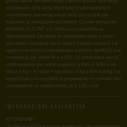
giorni festivi verranno evasi il primo giorno lavorativo
successivo. Una volta che il pacco sarà spedito ti
manderemo una email ed un sms con un link per
tracciare la spedizione dell’ordine. Corrieri adoperati:
Bartolini, GLS, TNT o il vostro se possedete un
abbonamento. Le spese di spedizione sono a carico
del cliente; la merce viene inviata tramite corriere. La
spedizione senza contrassegno a partire da €8,20 (iva
compresa) per ordini fino a €55. La spedizione senza
contrassegno per ordini superiori a €55: € 5,90 + iva
fino a 3 Kg – € 10,00 + iva oltre i 3 Kg e fino a 8 Kg. La
spedizione con modalità di pagamento in contanti alla
consegna ha un supplemento di € 5,00 + iva.
Informazioni aggiuntive
ATTENZIONE!
La merce viaggia a rischio e pericolo del committente.