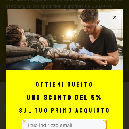
Si consiglia, per spedizioni superiori a € 500,00 di
richiedere l’invio della merce con assicurazione (in
questo caso, se la merce dovesse essere smarrita o
danneggiata dal corriere, quest’ultimo risarcirà l’intero
valore della merce, in caso contrario nessuno
rimborserà il destinatario) con un costo aggiuntivo del
3,5% sul valore totale del carrello, da richiedere prima
di concludere il pagamento al seguente indirizzo:
shop@maxsignorello.it
.
Ottieni subito
uno sconto del 5%
Max Signorello
sul tuo primo acquisto
Tattoo Supply
TUTTO PER IL TUO