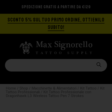
SPEDIZIONE GRATIS A PARTIRE DA €129
SCONTO 5% SUL TUO PRIMO ORDINE, OTTIENILO
SUBITO!
Home
/
Shop
/
Macchinette & Alimentatori
/
Kit Tattoo
/
Kit
Tattoo Professionali
/ Kit Tattoo Professionale con
Dragonhawk L3 Wireless Tattoo Pen 7 Strokes