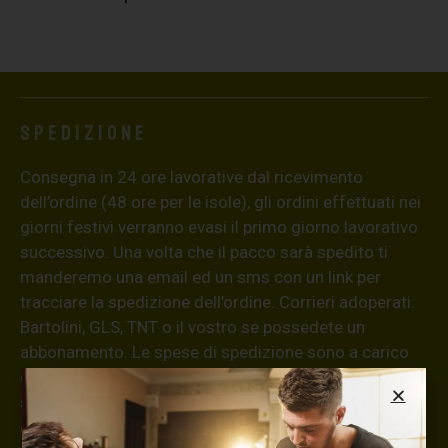
Spedizione
Consegna in 24 ore lavorative dal ricevimento
dell’ordine (48 ore per le isole), gli ordini effettuati nei
giorni festivi verranno evasi il primo giorno lavorativo
successivo. Una volta che il pacco sarà spedito ti
manderemo una email ed un sms con un link per
tracciare la spedizione dell’ordine. Corrieri adoperati:
Bartolini, GLS, TNT o il vostro se possedete un
abbonamento. Le spese di spedizione sono a carico
del cliente; la merce viene inviata tramite corriere. La
spedizione senza contrassegno a partire da €8,20 (iva
compresa) per ordini fino a €55. La spedizione senza