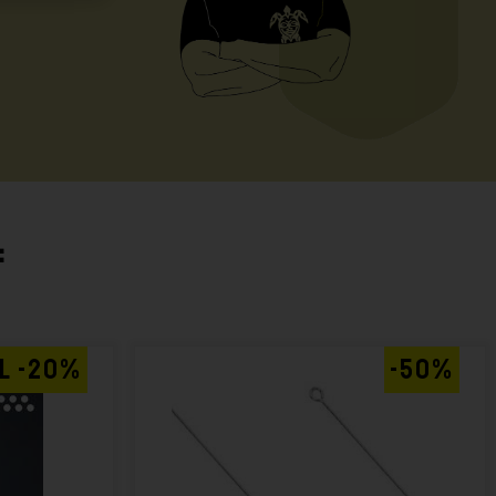
:
AL -20%
-50%