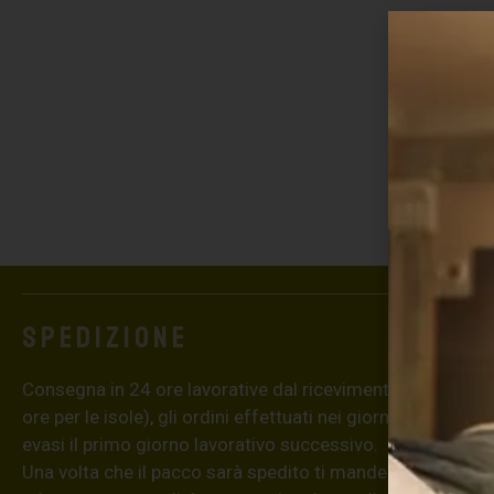
Spedizione
Consegna in 24 ore lavorative dal ricevimento dell’ordine
ore per le isole), gli ordini effettuati nei giorni festivi ver
evasi il primo giorno lavorativo successivo.
Una volta che il pacco sarà spedito ti manderemo una em