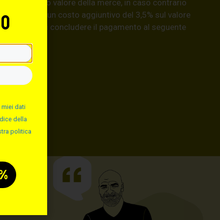
isarcirà l’intero valore della merce, in caso contrario
natario) con un costo aggiuntivo del 3,5% sul valore
to
hiedere prima di concludere il pagamento al seguente
llo.it
.
 miei dati
dice della
tra politica