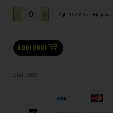
-
+
Aghi 15SM Soft Magnum 0,
AGGIUNGI
Cod. SMS
–