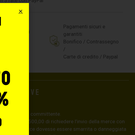
n 3 rate con PayPal
i
Pagamenti sicuri e
o
tti certificati
garantiti
Bonifico / Contrassegno
/
Carte di credito / Paypal
to
aggiuntive
%
e pericolo del committente.
o
 superiori a € 500,00 di richiedere l’invio della merce con
aso, se la merce dovesse essere smarrita o danneggiata