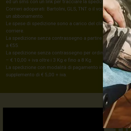
ed un sms con un link per tracciare la spedizione dell’ordi
Corrieri adoperati: Bartolini, GLS, TNT o il vostro se poss
un abbonamento.
Le spese di spedizione sono a carico del cliente; la merce
corriere.
La spedizione senza contrassegno a partire da €8,20 (iva
a €55.
La spedizione senza contrassegno per ordini superiori a €
– € 10,00 + iva oltre i 3 Kg e fino a 8 Kg.
La spedizione con modalità di pagamento in contanti all
supplemento di € 5,00 + iva.
Max 