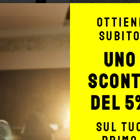
Su MaxSignorello puoi pagare i
Ottien
Spedizione gratuita per
subit
Prodo
ordini superiori a
€129,00
uno
scon
Informazioni 
del 5
 (48
ATTENZIONE!
ranno
La merce viaggia a rischio 
sul tu
Si consiglia, per spedizioni
ail
assicurazione (in questo c