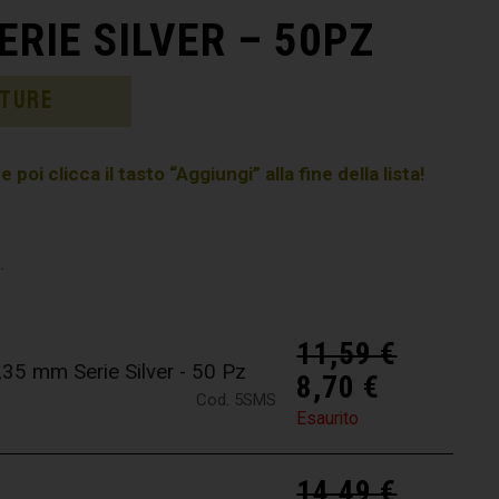
RIE SILVER – 50PZ
ature
poi clicca il tasto “Aggiungi” alla fine della lista!
.
11,59
€
5 mm Serie Silver - 50 Pz
8,70
€
Cod. 5SMS
Esaurito
14,49
€