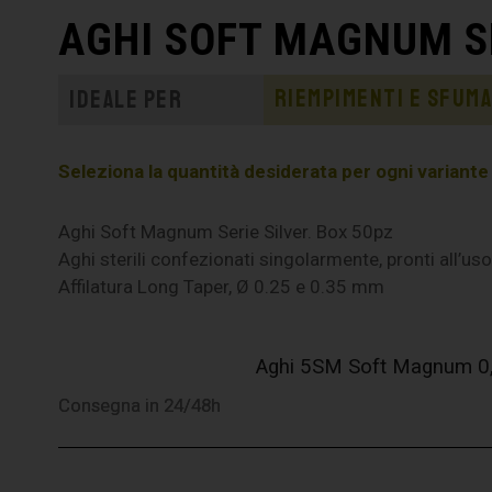
AGHI SOFT MAGNUM SE
Riempimenti e sfum
Ideale per
Seleziona la quantità desiderata per ogni variante e 
Aghi Soft Magnum Serie Silver. Box 50pz
Aghi sterili confezionati singolarmente, pronti all’uso
Affilatura Long Taper, Ø 0.25 e 0.35 mm
Aghi 5SM Soft Magnum 0,3
Consegna in 24/48h
Consegna in 24/48h