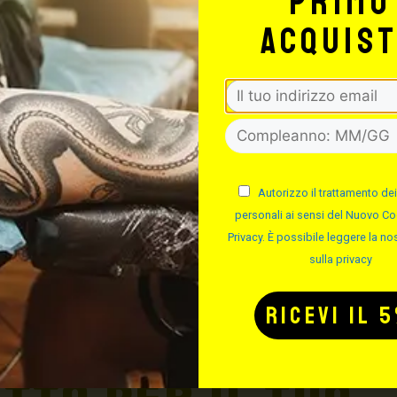
primo
ne.
dal corriere, quest’ultimo r
edete
nessuno rimborserà il desti
acquis
totale del carrello, da ric
 viene inviata tramite
indirizzo:
shop@maxsignore
 compresa) per ordini fino
55: € 5,90 + iva fino a 3 Kg
Autorizzo il trattamento dei
a consegna ha un
personali ai sensi del Nuovo Co
Privacy. È possibile leggere la nos
sulla privacy
Signorello Tattoo Supply