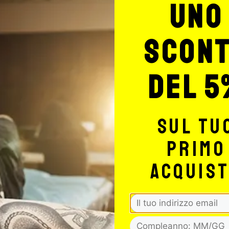
uno
scon
del 5
 di sconto!
A
sul tu
primo
dice della Privacy. È possibile
acquis