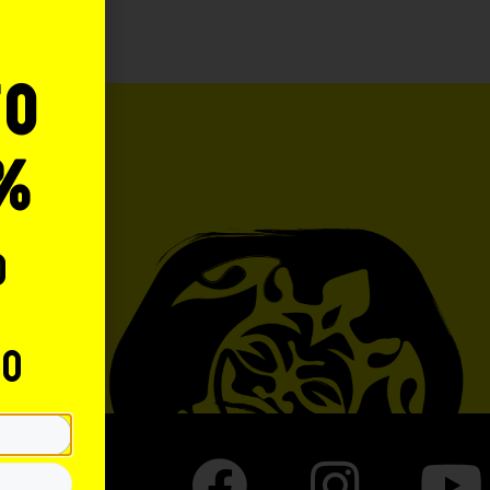
to
%
o
to