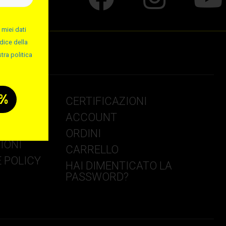
 miei dati
dice della
tra politica
CERTIFICAZIONI
ACCOUNT
NSEGNA
ORDINI
IONI
CARRELLO
E POLICY
HAI DIMENTICATO LA
PASSWORD?