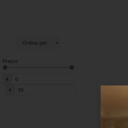
Prezzo
€
€