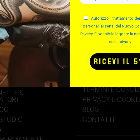
Autorizzo il trattamento dei
personali ai sensi del Nuovo Co
Privacy. È possibile leggere la nos
sulla privacy
RIP
FAQ – DOMANDE
FREQUENTI
TATTOO
SPEDIZIONE E CO
BILE STUDIO
TERMINI E CONDIZ
ETTE &
ATORI
PRIVACY E COOKI
TOO
BLOG
STUDIO
CONTATTI
G
 PERMANENTE