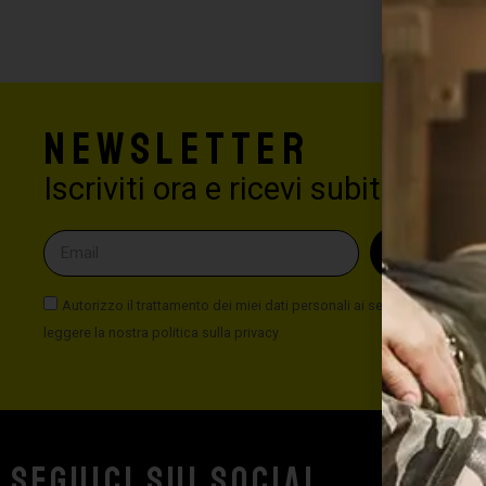
Newsletter
Iscriviti ora e ricevi subito il 5%
INVI
Autorizzo il trattamento dei miei dati personali ai sensi del Nuovo Co
leggere la nostra politica sulla privacy
Seguici sui social