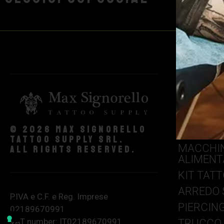
AGHI & G
COLORI 
© 2026 Max Signorello
CONSUMA
Tattoo supply srl.
MACCHIN
All rights reserved.
ALIMENT
KIT TAT
ARREDO 
P.IVA e C.F. e Reg. Imprese
PIERCIN
02189670991
VAT number: IT02189670991
TRUCCO