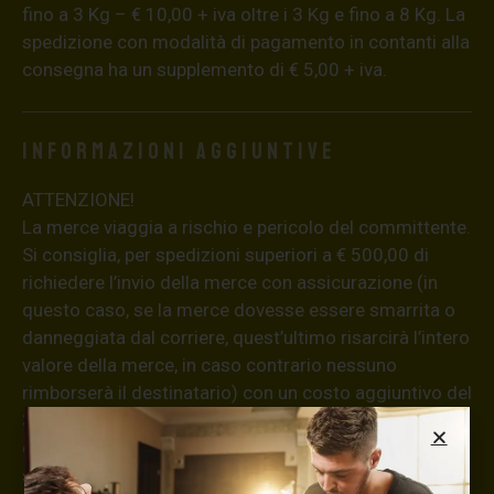
fino a 3 Kg – € 10,00 + iva oltre i 3 Kg e fino a 8 Kg. La
spedizione con modalità di pagamento in contanti alla
consegna ha un supplemento di € 5,00 + iva.
Informazioni aggiuntive
ATTENZIONE!
La merce viaggia a rischio e pericolo del committente.
Si consiglia, per spedizioni superiori a € 500,00 di
richiedere l’invio della merce con assicurazione (in
questo caso, se la merce dovesse essere smarrita o
danneggiata dal corriere, quest’ultimo risarcirà l’intero
valore della merce, in caso contrario nessuno
rimborserà il destinatario) con un costo aggiuntivo del
3,5% sul valore totale del carrello, da richiedere prima
di concludere il pagamento al seguente indirizzo:
shop@maxsignorello.it
.