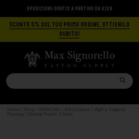
SPEDIZIONE GRATIS A PARTIRE DA €129
SCONTO 5% SUL TUO PRIMO ORDINE, OTTIENILO
SUBITO!
Home
/
Shop
/
PIERCING
/
Attrezzature
/
Aghi e Taglienti
Piercing
/ Dermal Punch 1,5mm