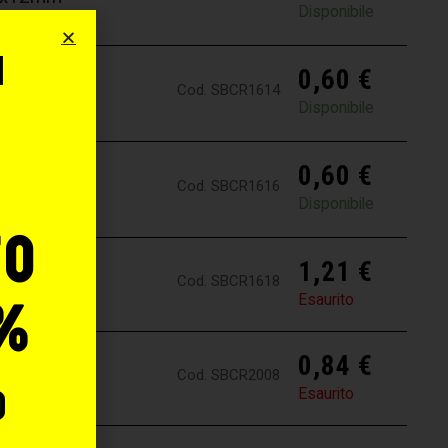
Disponibile
i
0,60
€
Cod. SBCR1614
,6x14mm
o
Disponibile
0,60
€
Cod. SBCR1616
,6x16mm
Disponibile
to
1,21
€
Cod. SBCR1618
,6x18mm
Esaurito
%
0,84
€
Cod. SBCR2008
,0x8mm
o
Esaurito