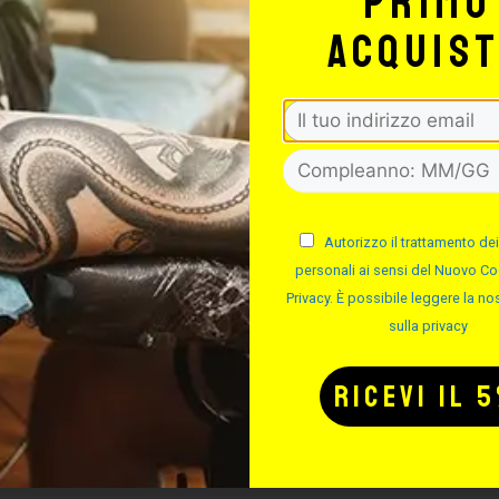
primo
-
+
Ball Closure Ring 2
acquis
-
+
Ball Closure Ring 2
-
+
Ball Closure Ring 2
Autorizzo il trattamento dei
personali ai sensi del Nuovo Co
Privacy. È possibile leggere la nos
sulla privacy
Ball Closure Ring 2
-
+
Ball Closure Ring 2