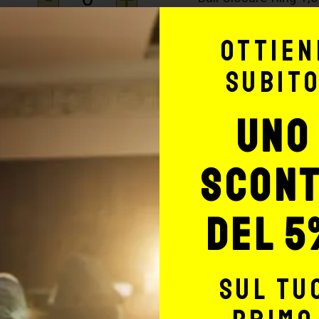
Ottien
-
+
Ball Closure Ring 1
subit
uno
-
+
Ball Closure Ring 1
scon
Ball Closure Ring 1
del 5
Ball Closure Ring 2
sul tu